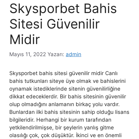
Skysporbet Bahis
Sitesi Güvenilir
Midir
Mayıs 11, 2022
Yazarı:
admin
Skysporbet bahis sitesi güvenilir midir Canlı
bahis tutkunları siteye üye olmak ve bahislerini
oynamak istediklerinde sitenin güvenilirliğine
dikkat edeceklerdir. Bir bahis sitesinin güvenilir
olup olmadığını anlamanın birkaç yolu vardır.
Bunlardan ilki bahis sitesinin sahip olduğu lisans
bilgileridir. Herhangi bir kurum tarafından
yetkilendirilmişse, bir şeylerin yanlış gitme
olasılığı çok, çok düşüktür. İkinci ve en önemli