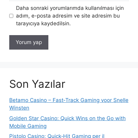
Daha sonraki yorumlarımda kullanılması için
adım, e-posta adresim ve site adresim bu
tarayıcıya kaydedilsin.
Son Yazılar
Betamo Casino – Fast‑Track Gaming voor Snelle
Winsten
Golden Star Casino: Quick Wins on the Go with
Mobile Gaming
Pistolo Casino: Quick‑Hit Gaming per il