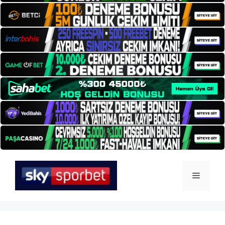
İçeriğe
atla
Menü