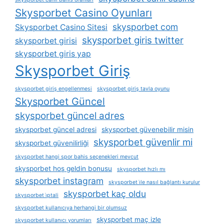
Skysporbet Casino Oyunları
skysporbet com
Skysporbet Casino Sitesi
skysporbet giris twitter
skysporbet girisi
skysporbet giris yap
Skysporbet Giriş
skysporbet giriş engellenmesi
skysporbet giriş tavla oyunu
Skysporbet Güncel
skysporbet güncel adres
skysporbet güncel adresi
skysporbet güvenebilir misin
skysporbet güvenlir mi
skysporbet güvenilirliği
skysporbet hangi spor bahis seçenekleri mevcut
skysporbet hoş geldin bonusu
skysporbet hızlı mı
skysporbet instagram
skysporbet i̇le nasıl bağlantı kurulur
skysporbet kaç oldu
skysporbet i̇ptali
skysporbet kullanıcıya herhangi bir olumsuz
skysporbet maç izle
skysporbet kullanıcı yorumları