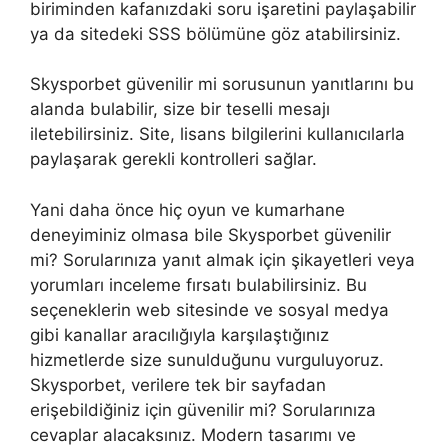
biriminden kafanızdaki soru işaretini paylaşabilir
ya da sitedeki SSS bölümüne göz atabilirsiniz.
Skysporbet güvenilir mi sorusunun yanıtlarını bu
alanda bulabilir, size bir teselli mesajı
iletebilirsiniz. Site, lisans bilgilerini kullanıcılarla
paylaşarak gerekli kontrolleri sağlar.
Yani daha önce hiç oyun ve kumarhane
deneyiminiz olmasa bile Skysporbet güvenilir
mi? Sorularınıza yanıt almak için şikayetleri veya
yorumları inceleme fırsatı bulabilirsiniz. Bu
seçeneklerin web sitesinde ve sosyal medya
gibi kanallar aracılığıyla karşılaştığınız
hizmetlerde size sunulduğunu vurguluyoruz.
Skysporbet, verilere tek bir sayfadan
erişebildiğiniz için güvenilir mi? Sorularınıza
cevaplar alacaksınız. Modern tasarımı ve