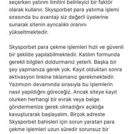
seçerken yatırım limitini belirleyici bir faktör
olarak kullanır. Skysporbet para yatırma işlemi
sırasında bu avantajı siz değerli üyelerine
sunarak sitenin ayrıcalıklı oranını
yükseltmektedir.
Skysporbet para çekme işlemleri hızlı ve güvenli
bir şekilde yapılabilmektedir. Katılım formunda
gerekli bilgileri doldurmanız yeterli. Başka bir
şey yapmanıza gerek yok. Kayıt olduktan sonra
aktivasyon linkine tıklamanız gerekmektedir.
Yazımızın devamında sırasıyla bu işlemlerin
nasıl yapıldığını göreceğiz. Ancak siteye kayıt
olurken herhangi bir evrak veya belge
göndermenize gerek olmadığını açıklığa
kavuşturarak başlayalım. Birçok adreste
Skysporbet bahisleri için sorun yaratan para
çekme işlemleri uzun süredir sorunsuz bir