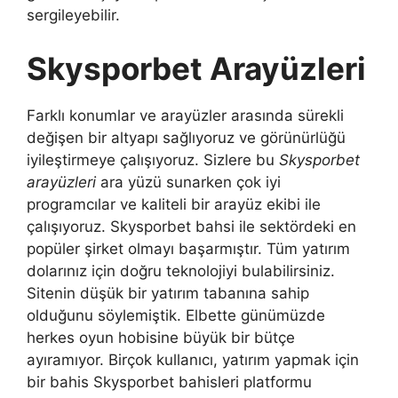
sergileyebilir.
Skysporbet Arayüzleri
Farklı konumlar ve arayüzler arasında sürekli
değişen bir altyapı sağlıyoruz ve görünürlüğü
iyileştirmeye çalışıyoruz. Sizlere bu
Skysporbet
arayüzleri
ara yüzü sunarken çok iyi
programcılar ve kaliteli bir arayüz ekibi ile
çalışıyoruz. Skysporbet bahsi ile sektördeki en
popüler şirket olmayı başarmıştır. Tüm yatırım
dolarınız için doğru teknolojiyi bulabilirsiniz.
Sitenin düşük bir yatırım tabanına sahip
olduğunu söylemiştik. Elbette günümüzde
herkes oyun hobisine büyük bir bütçe
ayıramıyor. Birçok kullanıcı, yatırım yapmak için
bir bahis Skysporbet bahisleri platformu