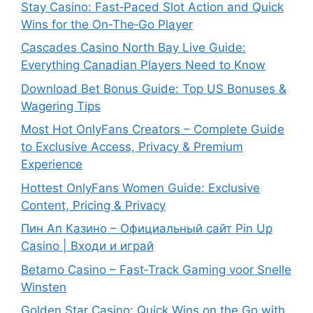
Stay Casino: Fast‑Paced Slot Action and Quick
Wins for the On‑The‑Go Player
Cascades Casino North Bay Live Guide:
Everything Canadian Players Need to Know
Download Bet Bonus Guide: Top US Bonuses &
Wagering Tips
Most Hot OnlyFans Creators – Complete Guide
to Exclusive Access, Privacy & Premium
Experience
Hottest OnlyFans Women Guide: Exclusive
Content, Pricing & Privacy
Пин Ап Казино – Официальный сайт Pin Up
Casino | Входи и играй
Betamo Casino – Fast‑Track Gaming voor Snelle
Winsten
Golden Star Casino: Quick Wins on the Go with