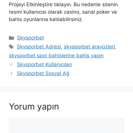
Projeyi Etkinleştire tıklayın. Bu nedenle sitenin
resmi kullanıcısı olarak casino, sanal poker ve
bahis oyunlarına katılabilirsiniz.
Kategoriler
Skysporbet
Etiketler
Skysporbet Adresi
,
skysporbet arayüzleri
,
skysporbet spor bahislerine bahis yapın
Yazı
Skysporbet Kullanıcıları
dolaşımı
Skysporbet Sosyal Ağ
Yorum yapın
Yorum