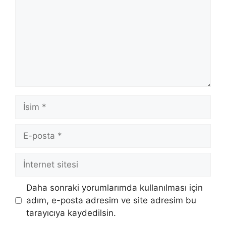
İsim
E-
posta
İnternet
sitesi
Daha sonraki yorumlarımda kullanılması için
adım, e-posta adresim ve site adresim bu
tarayıcıya kaydedilsin.