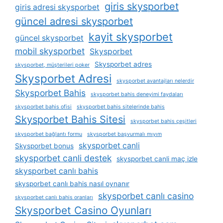
giris skysporbet
giris adresi skysporbet
güncel adresi skysporbet
kayit skysporbet
güncel skysporbet
mobil skysporbet
Skysporbet
Skysporbet adres
skysporbet, müşterileri poker
Skysporbet Adresi
skysporbet avantajları nelerdir
Skysporbet Bahis
skysporbet bahis deneyimi faydaları
skysporbet bahis ofisi
skysporbet bahis sitelerinde bahis
Skysporbet Bahis Sitesi
skysporbet bahis çeşitleri
skysporbet bağlantı formu
skysporbet başvurmalı mıyım
skysporbet canli
Skysporbet bonus
skysporbet canli destek
skysporbet canli maç izle
skysporbet canlı bahis
skysporbet canlı bahis nasıl oynanır
skysporbet canlı casino
skysporbet canlı bahis oranları
Skysporbet Casino Oyunları