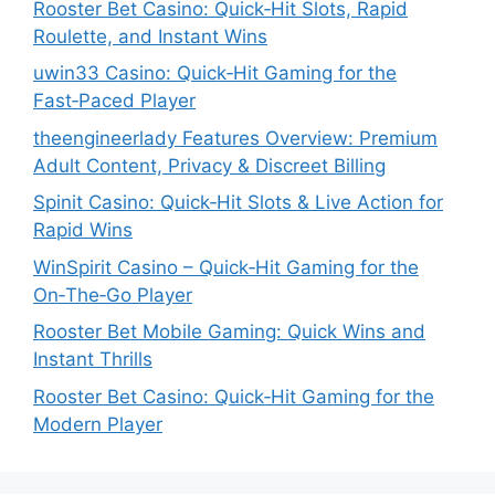
Rooster Bet Casino: Quick‑Hit Slots, Rapid
Roulette, and Instant Wins
uwin33 Casino: Quick‑Hit Gaming for the
Fast‑Paced Player
theengineerlady Features Overview: Premium
Adult Content, Privacy & Discreet Billing
Spinit Casino: Quick‑Hit Slots & Live Action for
Rapid Wins
WinSpirit Casino – Quick‑Hit Gaming for the
On‑The‑Go Player
Rooster Bet Mobile Gaming: Quick Wins and
Instant Thrills
Rooster Bet Casino: Quick‑Hit Gaming for the
Modern Player