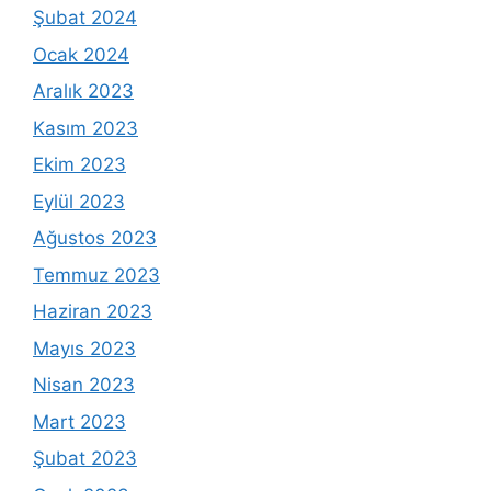
Şubat 2024
Ocak 2024
Aralık 2023
Kasım 2023
Ekim 2023
Eylül 2023
Ağustos 2023
Temmuz 2023
Haziran 2023
Mayıs 2023
Nisan 2023
Mart 2023
Şubat 2023