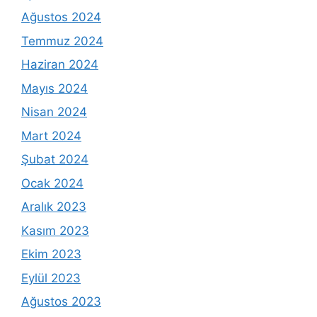
Ağustos 2024
Temmuz 2024
Haziran 2024
Mayıs 2024
Nisan 2024
Mart 2024
Şubat 2024
Ocak 2024
Aralık 2023
Kasım 2023
Ekim 2023
Eylül 2023
Ağustos 2023