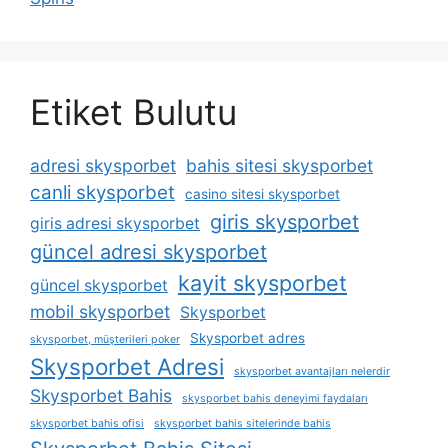
Etiket Bulutu
adresi skysporbet
bahis sitesi skysporbet
canli skysporbet
casino sitesi skysporbet
giris skysporbet
giris adresi skysporbet
güncel adresi skysporbet
kayit skysporbet
güncel skysporbet
mobil skysporbet
Skysporbet
Skysporbet adres
skysporbet, müşterileri poker
Skysporbet Adresi
skysporbet avantajları nelerdir
Skysporbet Bahis
skysporbet bahis deneyimi faydaları
skysporbet bahis ofisi
skysporbet bahis sitelerinde bahis