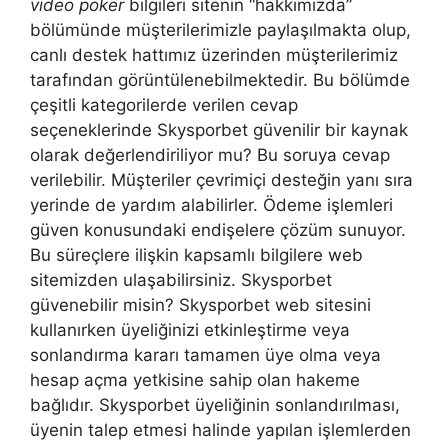
video poker
bilgileri sitenin “hakkımızda”
bölümünde müşterilerimizle paylaşılmakta olup,
canlı destek hattımız üzerinden müşterilerimiz
tarafından görüntülenebilmektedir. Bu bölümde
çeşitli kategorilerde verilen cevap
seçeneklerinde Skysporbet güvenilir bir kaynak
olarak değerlendiriliyor mu? Bu soruya cevap
verilebilir. Müşteriler çevrimiçi desteğin yanı sıra
yerinde de yardım alabilirler. Ödeme işlemleri
güven konusundaki endişelere çözüm sunuyor.
Bu süreçlere ilişkin kapsamlı bilgilere web
sitemizden ulaşabilirsiniz. Skysporbet
güvenebilir misin? Skysporbet web sitesini
kullanırken üyeliğinizi etkinleştirme veya
sonlandırma kararı tamamen üye olma veya
hesap açma yetkisine sahip olan hakeme
bağlıdır. Skysporbet üyeliğinin sonlandırılması,
üyenin talep etmesi halinde yapılan işlemlerden