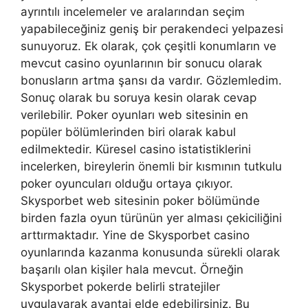
ayrıntılı incelemeler ve aralarından seçim
yapabileceğiniz geniş bir perakendeci yelpazesi
sunuyoruz. Ek olarak, çok çeşitli konumların ve
mevcut casino oyunlarının bir sonucu olarak
bonusların artma şansı da vardır. Gözlemledim.
Sonuç olarak bu soruya kesin olarak cevap
verilebilir. Poker oyunları web sitesinin en
popüler bölümlerinden biri olarak kabul
edilmektedir. Küresel casino istatistiklerini
incelerken, bireylerin önemli bir kısmının tutkulu
poker oyuncuları olduğu ortaya çıkıyor.
Skysporbet web sitesinin poker bölümünde
birden fazla oyun türünün yer alması çekiciliğini
arttırmaktadır. Yine de Skysporbet casino
oyunlarında kazanma konusunda sürekli olarak
başarılı olan kişiler hala mevcut. Örneğin
Skysporbet pokerde belirli stratejiler
uygulayarak avantaj elde edebilirsiniz. Bu