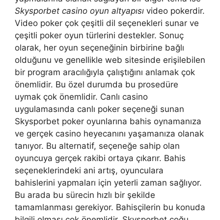
Skysporbet casino oyun altyapısı
video pokerdir.
Video poker çok çeşitli dil seçenekleri sunar ve
çeşitli poker oyun türlerini destekler. Sonuç
olarak, her oyun seçeneğinin birbirine bağlı
olduğunu ve genellikle web sitesinde erişilebilen
bir program aracılığıyla çalıştığını anlamak çok
önemlidir. Bu özel durumda bu prosedüre
uymak çok önemlidir. Canlı casino
uygulamasında canlı poker seçeneği sunan
Skysporbet poker oyunlarına bahis oynamanıza
ve gerçek casino heyecanını yaşamanıza olanak
tanıyor. Bu alternatif, seçeneğe sahip olan
oyuncuya gerçek rakibi ortaya çıkarır. Bahis
seçeneklerindeki ani artış, oyunculara
bahislerini yapmaları için yeterli zaman sağlıyor.
Bu arada bu sürecin hızlı bir şekilde
tamamlanması gerekiyor. Bahisçilerin bu konuda
bilgili olması çok önemlidir. Skysporbet çoğu