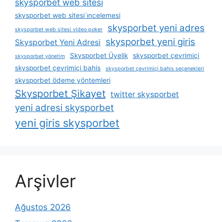
skysporbet web sitesi
skysporbet web sitesi i̇ncelemesi
skysporbet yeni adres
skysporbet web sitesi video poker
skysporbet yeni giris
Skysporbet Yeni Adresi
Skysporbet Üyelik
skysporbet çevrimiçi
skysporbet yönetim
skysporbet çevrimiçi bahis
skysporbet çevrimiçi bahis seçenekleri
skysporbet ödeme yöntemleri
Skysporbet Şikayet
twitter skysporbet
yeni adresi skysporbet
yeni giris skysporbet
Arşivler
Ağustos 2026