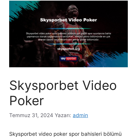
Skysporbet Video
Poker
Temmuz 31, 2024
Yazarı:
admin
Skysporbet video poker spor bahisleri bölümü