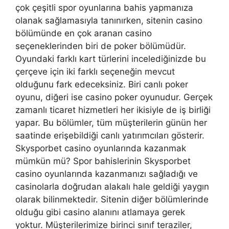
çok çeşitli spor oyunlarına bahis yapmanıza
olanak sağlamasıyla tanınırken, sitenin casino
bölümünde en çok aranan casino
seçeneklerinden biri de poker bölümüdür.
Oyundaki farklı kart türlerini incelediğinizde bu
çerçeve için iki farklı seçeneğin mevcut
olduğunu fark edeceksiniz. Biri canlı poker
oyunu, diğeri ise casino poker oyunudur. Gerçek
zamanlı ticaret hizmetleri her ikisiyle de iş birliği
yapar. Bu bölümler, tüm müşterilerin günün her
saatinde erişebildiği canlı yatırımcıları gösterir.
Skysporbet casino oyunlarında kazanmak
mümkün mü? Spor bahislerinin Skysporbet
casino oyunlarında kazanmanızı sağladığı ve
casinolarla doğrudan alakalı hale geldiği yaygın
olarak bilinmektedir. Sitenin diğer bölümlerinde
olduğu gibi casino alanını atlamaya gerek
yoktur. Müşterilerimize birinci sınıf teraziler,