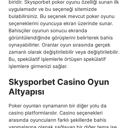
biridir. Skysporbet poker oyunu özelliği sunan ilk
uygulamadır ve bu seçeneği sitemizde
bulabilirsiniz. Bu seçenek mevcut poker oyunu
seçeneklerini oyuncuya ekran üzerinde sunar.
Bahisçiler oyunun sonucu ekranda
görüntülendiğinde görüşlerini belirterek bahis
oynayabilirler. Oranlar oyun sırasında gerçek
zamanlı olarak değiştirilebilir veya değiştirilebilir.
Bu, spekülatif işlemlerle örtüşen spekülatif
işlemlere girmenizi sağlar.
Skysporbet Casino Oyun
Altyapısı
Poker oyunları oynamanın bir diğer yolu da
casino platformlarıdır. Casino seçenekleri
arasında oyuncuların farklı şekillerde bahis
yapmalarına olanak sağlayan bir diğer tema ise