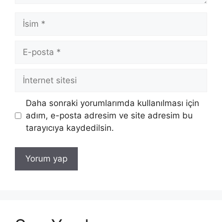
İsim
E-
posta
İnternet
sitesi
Daha sonraki yorumlarımda kullanılması için
adım, e-posta adresim ve site adresim bu
tarayıcıya kaydedilsin.