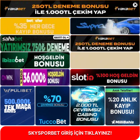
×
SKYSPORBET GİRİŞ İÇİN TIKLAYINIZ!