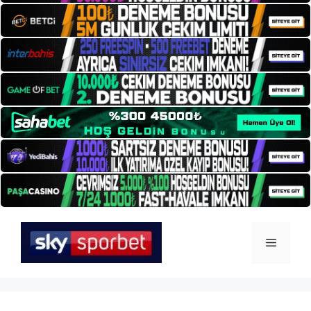
İçeriğe
atla
Menü