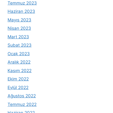
Temmuz 2023
Haziran 2023
Mayıs 2023
Nisan 2023
Mart 2023
Şubat 2023
Ocak 2023
Aralık 2022
Kasım 2022
Ekim 2022
Eylül 2022
Ağustos 2022
Temmuz 2022
Haziran 2022