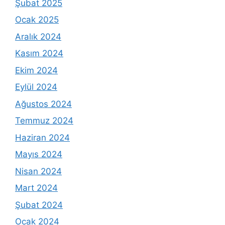
Şubat 2025
Ocak 2025
Aralık 2024
Kasım 2024
Ekim 2024
Eylül 2024
Ağustos 2024
Temmuz 2024
Haziran 2024
Mayıs 2024
Nisan 2024
Mart 2024
Şubat 2024
Ocak 2024