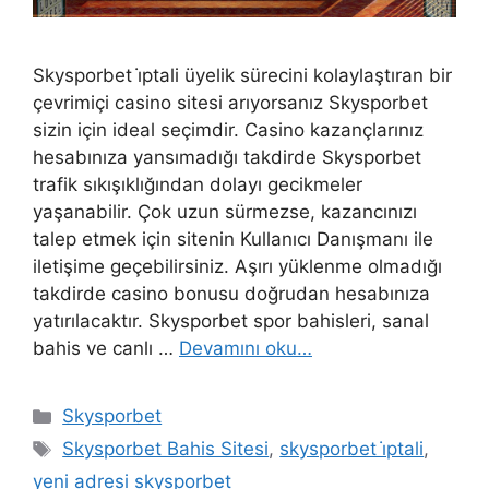
Skysporbet i̇ptali üyelik sürecini kolaylaştıran bir
çevrimiçi casino sitesi arıyorsanız Skysporbet
sizin için ideal seçimdir. Casino kazançlarınız
hesabınıza yansımadığı takdirde Skysporbet
trafik sıkışıklığından dolayı gecikmeler
yaşanabilir. Çok uzun sürmezse, kazancınızı
talep etmek için sitenin Kullanıcı Danışmanı ile
iletişime geçebilirsiniz. Aşırı yüklenme olmadığı
takdirde casino bonusu doğrudan hesabınıza
yatırılacaktır. Skysporbet spor bahisleri, sanal
bahis ve canlı …
Devamını oku…
Kategoriler
Skysporbet
Etiketler
Skysporbet Bahis Sitesi
,
skysporbet i̇ptali
,
yeni adresi skysporbet