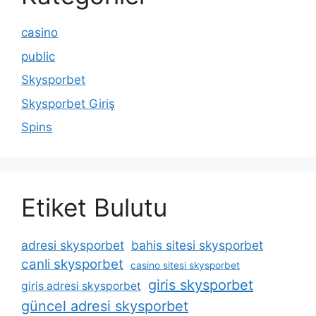
casino
public
Skysporbet
Skysporbet Giriş
Spins
Etiket Bulutu
adresi skysporbet
bahis sitesi skysporbet
canli skysporbet
casino sitesi skysporbet
giris skysporbet
giris adresi skysporbet
güncel adresi skysporbet