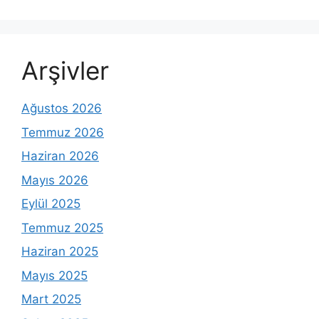
Arşivler
Ağustos 2026
Temmuz 2026
Haziran 2026
Mayıs 2026
Eylül 2025
Temmuz 2025
Haziran 2025
Mayıs 2025
Mart 2025