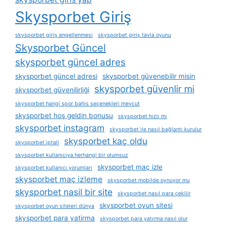
Skysporbet Giriş
skysporbet giriş engellenmesi
skysporbet giriş tavla oyunu
Skysporbet Güncel
skysporbet güncel adres
skysporbet güncel adresi
skysporbet güvenebilir misin
skysporbet güvenlir mi
skysporbet güvenilirliği
skysporbet hangi spor bahis seçenekleri mevcut
skysporbet hoş geldin bonusu
skysporbet hızlı mı
skysporbet instagram
skysporbet i̇le nasıl bağlantı kurulur
skysporbet kaç oldu
skysporbet i̇ptali
skysporbet kullanıcıya herhangi bir olumsuz
skysporbet maç izle
skysporbet kullanıcı yorumları
skysporbet maç izleme
skysporbet mobilde oynuyor mu
skysporbet nasil bir site
skysporbet nasıl para çekilir
skysporbet oyun sitesi
skysporbet oyun siteleri dünya
skysporbet para yatirma
skysporbet para yatırma nasıl olur