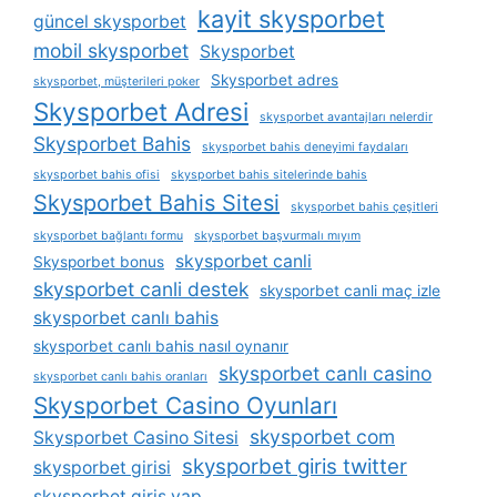
kayit skysporbet
güncel skysporbet
mobil skysporbet
Skysporbet
Skysporbet adres
skysporbet, müşterileri poker
Skysporbet Adresi
skysporbet avantajları nelerdir
Skysporbet Bahis
skysporbet bahis deneyimi faydaları
skysporbet bahis ofisi
skysporbet bahis sitelerinde bahis
Skysporbet Bahis Sitesi
skysporbet bahis çeşitleri
skysporbet bağlantı formu
skysporbet başvurmalı mıyım
skysporbet canli
Skysporbet bonus
skysporbet canli destek
skysporbet canli maç izle
skysporbet canlı bahis
skysporbet canlı bahis nasıl oynanır
skysporbet canlı casino
skysporbet canlı bahis oranları
Skysporbet Casino Oyunları
skysporbet com
Skysporbet Casino Sitesi
skysporbet giris twitter
skysporbet girisi
skysporbet giris yap