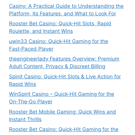
Casiny: A Practical Guide to Understanding the
Platform, Its Features, and What to Look For
Rooster Bet Casino: Quick‑Hit Slots, Rapid
Roulette, and Instant Wins
uwin33 Casino: Quick‑Hit Gaming for the
Fast‑Paced Player
theengineerlady Features Overview: Premium
Adult Content, Privacy & Discreet Billing
Spinit Casino: Quick‑Hit Slots & Live Action for
Rapid Wins
WinSpirit Casino – Quick‑Hit Gaming for the
On‑The‑Go Player
Rooster Bet Mobile Gaming: Quick Wins and
Instant Thrills
Rooster Bet Casino: Quick‑Hit Gaming for the