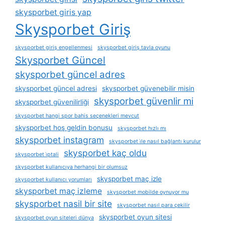
skysporbet giris yap
Skysporbet Giriş
skysporbet giriş engellenmesi
skysporbet giriş tavla oyunu
Skysporbet Güncel
skysporbet güncel adres
skysporbet güncel adresi
skysporbet güvenebilir misin
skysporbet güvenlir mi
skysporbet güvenilirliği
skysporbet hangi spor bahis seçenekleri mevcut
skysporbet hoş geldin bonusu
skysporbet hızlı mı
skysporbet instagram
skysporbet i̇le nasıl bağlantı kurulur
skysporbet kaç oldu
skysporbet i̇ptali
skysporbet kullanıcıya herhangi bir olumsuz
skysporbet maç izle
skysporbet kullanıcı yorumları
skysporbet maç izleme
skysporbet mobilde oynuyor mu
skysporbet nasil bir site
skysporbet nasıl para çekilir
skysporbet oyun sitesi
skysporbet oyun siteleri dünya