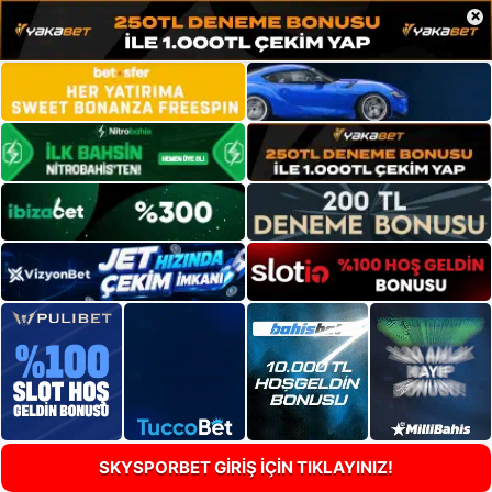
×
SKYSPORBET GİRİŞ İÇİN TIKLAYINIZ!