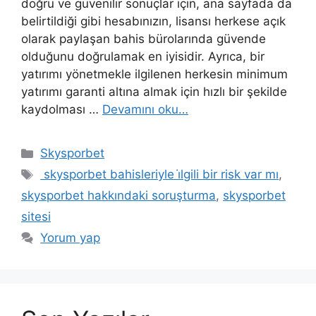
doğru ve güvenilir sonuçlar için, ana sayfada da
belirtildiği gibi hesabınızın, lisansı herkese açık
olarak paylaşan bahis bürolarında güvende
olduğunu doğrulamak en iyisidir. Ayrıca, bir
yatırımı yönetmekle ilgilenen herkesin minimum
yatırımı garanti altına almak için hızlı bir şekilde
kaydolması …
Devamını oku…
Kategoriler
Skysporbet
Etiketler
skysporbet bahisleriyle i̇lgili bir risk var mı
,
skysporbet hakkındaki soruşturma
,
skysporbet
sitesi
Yorum yap