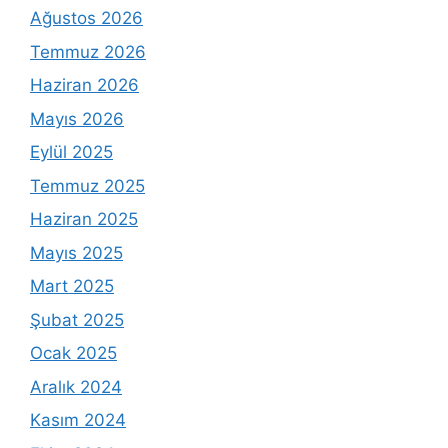
Ağustos 2026
Temmuz 2026
Haziran 2026
Mayıs 2026
Eylül 2025
Temmuz 2025
Haziran 2025
Mayıs 2025
Mart 2025
Şubat 2025
Ocak 2025
Aralık 2024
Kasım 2024