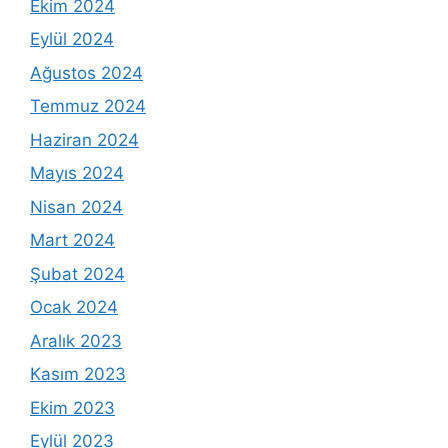
Ekim 2024
Eylül 2024
Ağustos 2024
Temmuz 2024
Haziran 2024
Mayıs 2024
Nisan 2024
Mart 2024
Şubat 2024
Ocak 2024
Aralık 2023
Kasım 2023
Ekim 2023
Eylül 2023