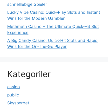
schnelllebige Spieler
Lucky Vibe Casino: Quick‑Play Slots and Instant
Wins for the Modern Gambler
Methmeth Casino – The Ultimate Quick‑Hit Slot
Experience
A Big Candy Casino: Quick‑Hit Slots and Rapid
Wins for the On‑The‑Go Player
Kategoriler
casino
public
Skysporbet