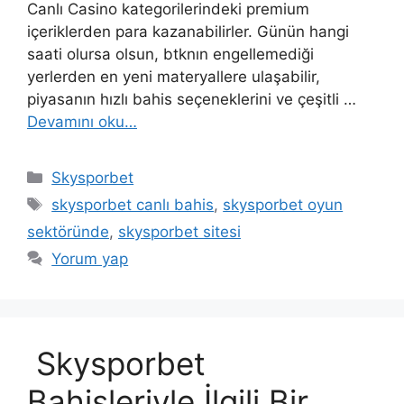
Canlı Casino kategorilerindeki premium
içeriklerden para kazanabilirler. Günün hangi
saati olursa olsun, btknın engellemediği
yerlerden en yeni materyallere ulaşabilir,
piyasanın hızlı bahis seçeneklerini ve çeşitli …
Devamını oku…
Kategoriler
Skysporbet
Etiketler
skysporbet canlı bahis
,
skysporbet oyun
sektöründe
,
skysporbet sitesi
Yorum yap
Skysporbet
Bahisleriyle İlgili Bir