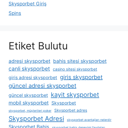
Skysporbet Giriş
Spins
Etiket Bulutu
adresi skysporbet
bahis sitesi skysporbet
canli skysporbet
casino sitesi skysporbet
giris skysporbet
giris adresi skysporbet
güncel adresi skysporbet
kayit skysporbet
güncel skysporbet
mobil skysporbet
Skysporbet
Skysporbet adres
skysporbet, müşterileri poker
Skysporbet Adresi
skysporbet avantajları nelerdir
Skysporbet Bahis
skysporbet bahis deneyimi faydaları