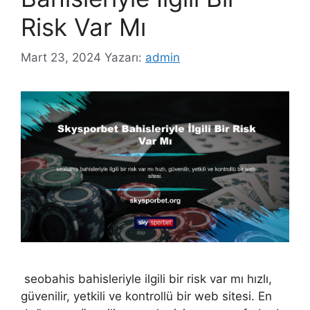
Risk Var Mı
Mart 23, 2024
Yazarı:
admin
seobahis bahisleriyle ilgili bir risk var mı hızlı,
güvenilir, yetkili ve kontrollü bir web sitesi. En