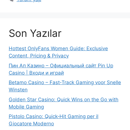
Son Yazılar
Hottest OnlyFans Women Guide: Exclusive
Content, Pricing & Privacy
Пин Ап Казино – Официальный сайт Pin Up
Casino | Входи и играй
Betamo Casino – Fast‑Track Gaming voor Snelle
Winsten
Golden Star Casino: Quick Wins on the Go with
Mobile Gaming
Pistolo Casino: Quick‑Hit Gaming per il
Giocatore Moderno