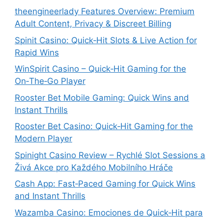
theengineerlady Features Overview: Premium
Adult Content, Privacy & Discreet Billing
Spinit Casino: Quick‑Hit Slots & Live Action for
Rapid Wins
WinSpirit Casino – Quick‑Hit Gaming for the
On‑The‑Go Player
Rooster Bet Mobile Gaming: Quick Wins and
Instant Thrills
Rooster Bet Casino: Quick‑Hit Gaming for the
Modern Player
Spinight Casino Review – Rychlé Slot Sessions a
Živá Akce pro Každého Mobilního Hráče
Cash App: Fast‑Paced Gaming for Quick Wins
and Instant Thrills
Wazamba Casino: Emociones de Quick‑Hit para