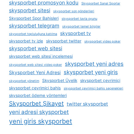
skysporbet promosyon kodu
Skysporbet Sanal Sporlar
skysporbet sitesi
skysporbet son gönderileri
Skysporbet Spor Bahisleri
skysporbet tavla oyunu
skysporbet telegram
skysporbet temel bilgiler
skysporbet tv
skysporbet topluluğuna katılma
skysporbet tv izle
skysporbet twitter
skysporbet video poker
skysporbet web sitesi
skysporbet web sitesi i̇ncelemesi
skysporbet yeni adres
skysporbet web sitesi video poker
skysporbet yeni giris
Skysporbet Yeni Adresi
Skysporbet Üyelik
skysporbet çevrimiçi
skysporbet yönetim
skysporbet çevrimiçi bahis
skysporbet çevrimiçi bahis seçenekleri
skysporbet ödeme yöntemleri
Skysporbet Şikayet
twitter skysporbet
yeni adresi skysporbet
yeni giris skysporbet