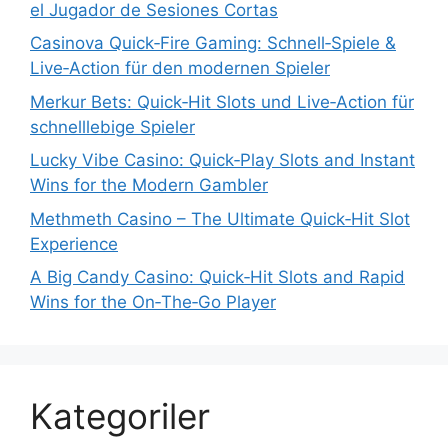
el Jugador de Sesiones Cortas
Casinova Quick‑Fire Gaming: Schnell‑Spiele &
Live‑Action für den modernen Spieler
Merkur Bets: Quick‑Hit Slots und Live‑Action für
schnelllebige Spieler
Lucky Vibe Casino: Quick‑Play Slots and Instant
Wins for the Modern Gambler
Methmeth Casino – The Ultimate Quick‑Hit Slot
Experience
A Big Candy Casino: Quick‑Hit Slots and Rapid
Wins for the On‑The‑Go Player
Kategoriler