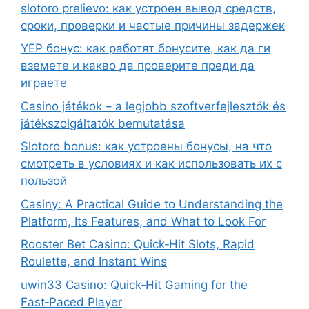
slotoro prelievo: как устроен вывод средств,
сроки, проверки и частые причины задержек
YEP бонус: как работят бонусите, как да ги
вземете и какво да проверите преди да
играете
Casino játékok – a legjobb szoftverfejlesztők és
játékszolgáltatók bemutatása
Slotoro bonus: как устроены бонусы, на что
смотреть в условиях и как использовать их с
пользой
Casiny: A Practical Guide to Understanding the
Platform, Its Features, and What to Look For
Rooster Bet Casino: Quick‑Hit Slots, Rapid
Roulette, and Instant Wins
uwin33 Casino: Quick‑Hit Gaming for the
Fast‑Paced Player