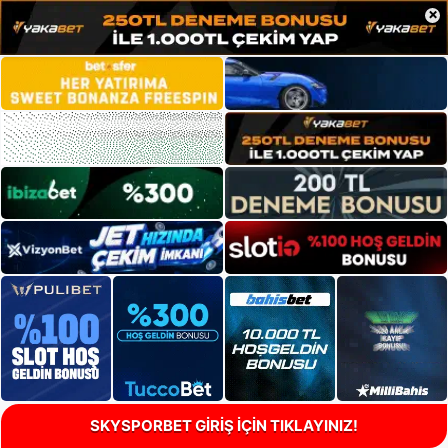
×
SKYSPORBET GİRİŞ İÇİN TIKLAYINIZ!