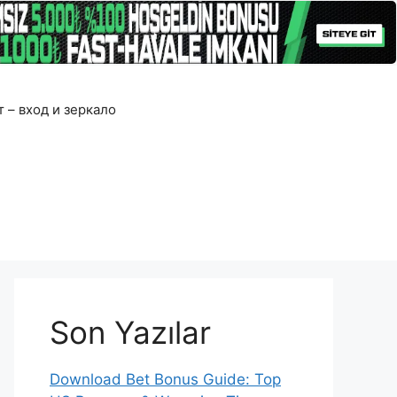
 – вход и зеркало
Son Yazılar
Download Bet Bonus Guide: Top