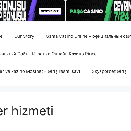
e
Our Story
Gama Casino Online – официальный сайт
льный Сайт – Играть в Онлайн Казино Pinco
r ve kazino Mostbet – Giriş rəsmi sayt
Skysporbet Giriş
er hizmeti