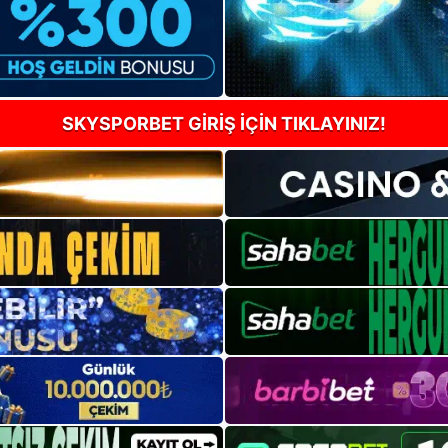
SKYSPORBET GİRİŞ İÇİN TIKLAYINIZ!