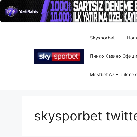
İçeriğe
atla
Skysporbet
Hom
Пинко Казино Официа
Mostbet AZ – bukmeke
skysporbet twitt