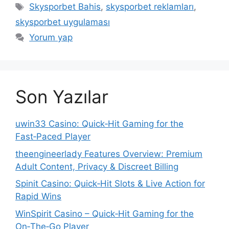
Etiketler
Skysporbet Bahis
,
skysporbet reklamları
,
skysporbet uygulaması
Yorum yap
Son Yazılar
uwin33 Casino: Quick‑Hit Gaming for the
Fast‑Paced Player
theengineerlady Features Overview: Premium
Adult Content, Privacy & Discreet Billing
Spinit Casino: Quick‑Hit Slots & Live Action for
Rapid Wins
WinSpirit Casino – Quick‑Hit Gaming for the
On‑The‑Go Player