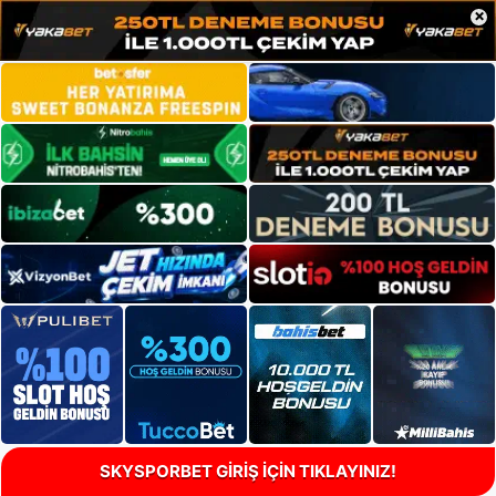
×
SKYSPORBET GİRİŞ İÇİN TIKLAYINIZ!