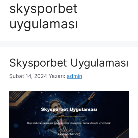
skysporbet
uygulaması
Skysporbet Uygulaması
Şubat 14, 2024
Yazarı:
admin