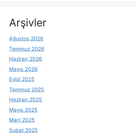
Arşivler
Ağustos 2026
Temmuz 2026
Haziran 2026
Mayıs 2026
Eylül 2025
Temmuz 2025
Haziran 2025
Mayıs 2025
Mart 2025
Şubat 2025