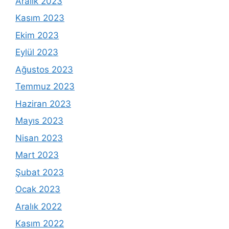
Aralık 2023
Kasım 2023
Ekim 2023
Eylül 2023
Ağustos 2023
Temmuz 2023
Haziran 2023
Mayıs 2023
Nisan 2023
Mart 2023
Şubat 2023
Ocak 2023
Aralık 2022
Kasım 2022