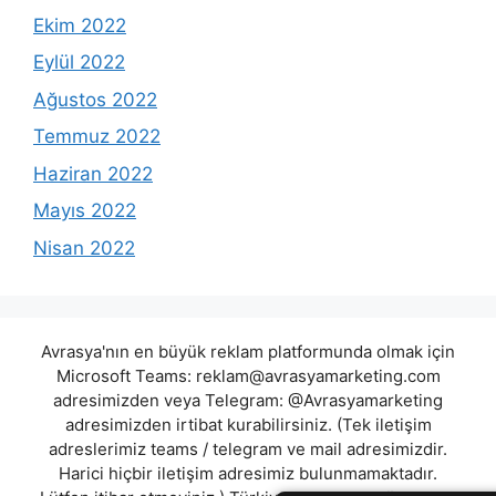
Ekim 2022
Eylül 2022
Ağustos 2022
Temmuz 2022
Haziran 2022
Mayıs 2022
Nisan 2022
Avrasya'nın en büyük reklam platformunda olmak için
Microsoft Teams:
reklam@avrasyamarketing.com
adresimizden veya Telegram: @Avrasyamarketing
adresimizden irtibat kurabilirsiniz. (Tek iletişim
adreslerimiz teams / telegram ve mail adresimizdir.
Harici hiçbir iletişim adresimiz bulunmamaktadır.