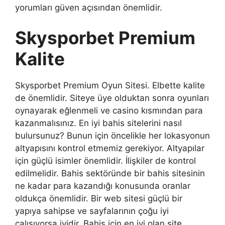
yorumları güven açısından önemlidir.
Skysporbet Premium
Kalite
Skysporbet Premium Oyun Sitesi. Elbette kalite
de önemlidir. Siteye üye olduktan sonra oyunları
oynayarak eğlenmeli ve casino kısmından para
kazanmalısınız. En iyi bahis sitelerini nasıl
bulursunuz? Bunun için öncelikle her lokasyonun
altyapısını kontrol etmemiz gerekiyor. Altyapılar
için güçlü isimler önemlidir. İlişkiler de kontrol
edilmelidir. Bahis sektöründe bir bahis sitesinin
ne kadar para kazandığı konusunda oranlar
oldukça önemlidir. Bir web sitesi güçlü bir
yapıya sahipse ve sayfalarının çoğu iyi
çalışıyorsa iyidir. Bahis için en iyi olan site