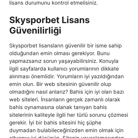
lisans durumunu kontrol etmelisiniz.
Skysporbet Lisans
Güvenilirliği
Skysporbet lisansların güvenilir bir isme sahip
olduğundan emin olması gerekiyor. Bunu
yapmazsanız sorun yaşayabilirsiniz. Konuyla
ilgili sayfalarda kullanıcı yorumlarının dikkate
alınması önemlidir. Yorumların iyi yazıldığından
emin olun. Bir web sitesinin güvenilir olup
olmadığını nasıl anlarız? Bahis için iyi olan bazı
web siteleri. İnsanların gerçek zamanlı olarak
bahis oynamasına olanak tanıyan bahis
sitelerinin kaliteyle ilgili her türlü sorunu çözmesi
gerekir. İyi bir bahis sitesini hiç şüphe
duymadan bulabileceğinizden emin olmak için
altyapıyı iyi düşünün. Sitenin yavaşlamasından