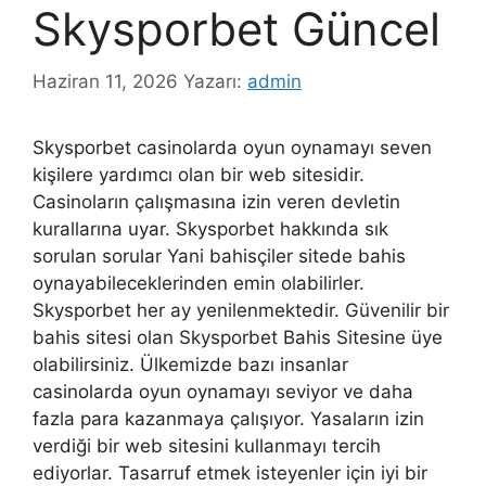
Skysporbet Güncel
Haziran 11, 2026
Yazarı:
admin
Skysporbet casinolarda oyun oynamayı seven
kişilere yardımcı olan bir web sitesidir.
Casinoların çalışmasına izin veren devletin
kurallarına uyar. Skysporbet hakkında sık
sorulan sorular Yani bahisçiler sitede bahis
oynayabileceklerinden emin olabilirler.
Skysporbet her ay yenilenmektedir. Güvenilir bir
bahis sitesi olan Skysporbet Bahis Sitesine üye
olabilirsiniz. Ülkemizde bazı insanlar
casinolarda oyun oynamayı seviyor ve daha
fazla para kazanmaya çalışıyor. Yasaların izin
verdiği bir web sitesini kullanmayı tercih
ediyorlar. Tasarruf etmek isteyenler için iyi bir