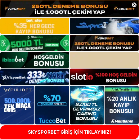
×
SKYSPORBET GİRİŞ İÇİN TIKLAYINIZ!