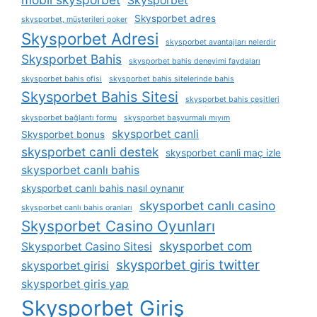
Skysporbet
Skysporbet adres
skysporbet, müşterileri poker
Skysporbet Adresi
skysporbet avantajları nelerdir
Skysporbet Bahis
skysporbet bahis deneyimi faydaları
skysporbet bahis ofisi
skysporbet bahis sitelerinde bahis
Skysporbet Bahis Sitesi
skysporbet bahis çeşitleri
skysporbet bağlantı formu
skysporbet başvurmalı mıyım
skysporbet canli
Skysporbet bonus
skysporbet canli destek
skysporbet canli maç izle
skysporbet canlı bahis
skysporbet canlı bahis nasıl oynanır
skysporbet canlı casino
skysporbet canlı bahis oranları
Skysporbet Casino Oyunları
skysporbet com
Skysporbet Casino Sitesi
skysporbet giris twitter
skysporbet girisi
skysporbet giris yap
Skysporbet Giriş