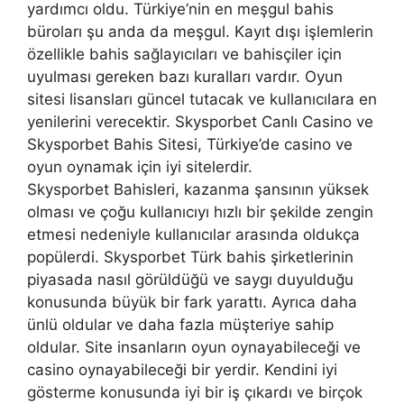
yardımcı oldu. Türkiye’nin en meşgul bahis
büroları şu anda da meşgul. Kayıt dışı işlemlerin
özellikle bahis sağlayıcıları ve bahisçiler için
uyulması gereken bazı kuralları vardır. Oyun
sitesi lisansları güncel tutacak ve kullanıcılara en
yenilerini verecektir. Skysporbet Canlı Casino ve
Skysporbet Bahis Sitesi, Türkiye’de casino ve
oyun oynamak için iyi sitelerdir.
Skysporbet Bahisleri, kazanma şansının yüksek
olması ve çoğu kullanıcıyı hızlı bir şekilde zengin
etmesi nedeniyle kullanıcılar arasında oldukça
popülerdi. Skysporbet Türk bahis şirketlerinin
piyasada nasıl görüldüğü ve saygı duyulduğu
konusunda büyük bir fark yarattı. Ayrıca daha
ünlü oldular ve daha fazla müşteriye sahip
oldular. Site insanların oyun oynayabileceği ve
casino oynayabileceği bir yerdir. Kendini iyi
gösterme konusunda iyi bir iş çıkardı ve birçok