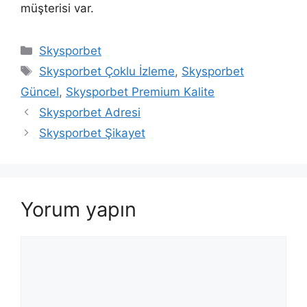
müşterisi var.
Kategoriler
Skysporbet
Etiketler
Skysporbet Çoklu İzleme
,
Skysporbet
Güncel
,
Skysporbet Premium Kalite
Yazı
Skysporbet Adresi
dolaşımı
Skysporbet Şikayet
Yorum yapın
Yorum