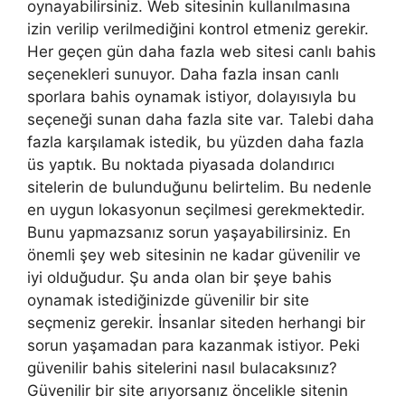
oynayabilirsiniz. Web sitesinin kullanılmasına
izin verilip verilmediğini kontrol etmeniz gerekir.
Her geçen gün daha fazla web sitesi canlı bahis
seçenekleri sunuyor. Daha fazla insan canlı
sporlara bahis oynamak istiyor, dolayısıyla bu
seçeneği sunan daha fazla site var. Talebi daha
fazla karşılamak istedik, bu yüzden daha fazla
üs yaptık. Bu noktada piyasada dolandırıcı
sitelerin de bulunduğunu belirtelim. Bu nedenle
en uygun lokasyonun seçilmesi gerekmektedir.
Bunu yapmazsanız sorun yaşayabilirsiniz. En
önemli şey web sitesinin ne kadar güvenilir ve
iyi olduğudur. Şu anda olan bir şeye bahis
oynamak istediğinizde güvenilir bir site
seçmeniz gerekir. İnsanlar siteden herhangi bir
sorun yaşamadan para kazanmak istiyor. Peki
güvenilir bahis sitelerini nasıl bulacaksınız?
Güvenilir bir site arıyorsanız öncelikle sitenin