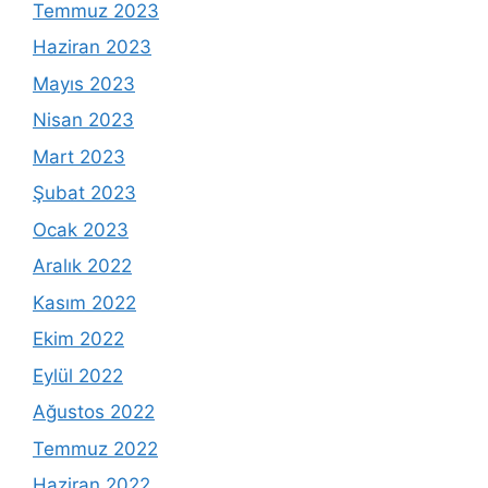
Temmuz 2023
Haziran 2023
Mayıs 2023
Nisan 2023
Mart 2023
Şubat 2023
Ocak 2023
Aralık 2022
Kasım 2022
Ekim 2022
Eylül 2022
Ağustos 2022
Temmuz 2022
Haziran 2022