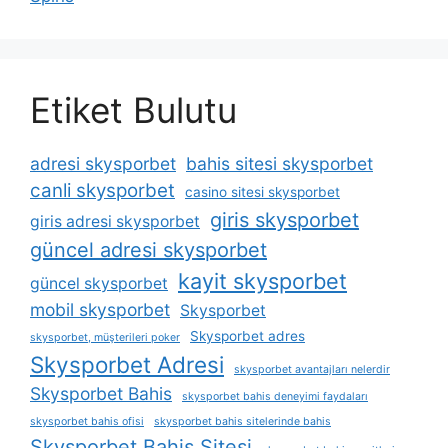
Etiket Bulutu
adresi skysporbet
bahis sitesi skysporbet
canli skysporbet
casino sitesi skysporbet
giris skysporbet
giris adresi skysporbet
güncel adresi skysporbet
kayit skysporbet
güncel skysporbet
mobil skysporbet
Skysporbet
Skysporbet adres
skysporbet, müşterileri poker
Skysporbet Adresi
skysporbet avantajları nelerdir
Skysporbet Bahis
skysporbet bahis deneyimi faydaları
skysporbet bahis ofisi
skysporbet bahis sitelerinde bahis
Skysporbet Bahis Sitesi