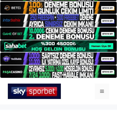
İçeriğe
atla
Menü