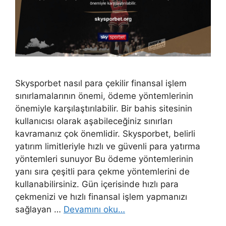
Skysporbet nasıl para çekilir finansal işlem
sınırlamalarının önemi, ödeme yöntemlerinin
önemiyle karşılaştırılabilir. Bir bahis sitesinin
kullanıcısı olarak aşabileceğiniz sınırları
kavramanız çok önemlidir. Skysporbet, belirli
yatırım limitleriyle hızlı ve güvenli para yatırma
yöntemleri sunuyor Bu ödeme yöntemlerinin
yanı sıra çeşitli para çekme yöntemlerini de
kullanabilirsiniz. Gün içerisinde hızlı para
çekmenizi ve hızlı finansal işlem yapmanızı
sağlayan …
Devamını oku…