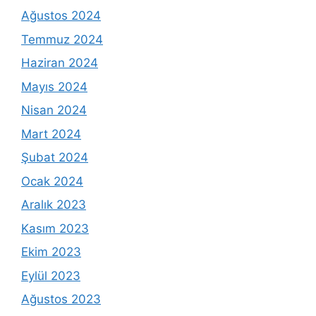
Ağustos 2024
Temmuz 2024
Haziran 2024
Mayıs 2024
Nisan 2024
Mart 2024
Şubat 2024
Ocak 2024
Aralık 2023
Kasım 2023
Ekim 2023
Eylül 2023
Ağustos 2023