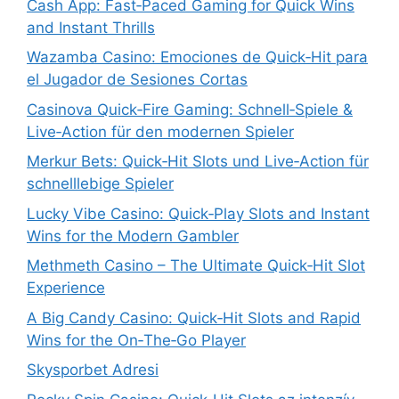
Cash App: Fast‑Paced Gaming for Quick Wins
and Instant Thrills
Wazamba Casino: Emociones de Quick‑Hit para
el Jugador de Sesiones Cortas
Casinova Quick‑Fire Gaming: Schnell‑Spiele &
Live‑Action für den modernen Spieler
Merkur Bets: Quick‑Hit Slots und Live‑Action für
schnelllebige Spieler
Lucky Vibe Casino: Quick‑Play Slots and Instant
Wins for the Modern Gambler
Methmeth Casino – The Ultimate Quick‑Hit Slot
Experience
A Big Candy Casino: Quick‑Hit Slots and Rapid
Wins for the On‑The‑Go Player
Skysporbet Adresi