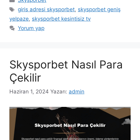
Skysporbet
Etiketler
giris adresi skysporbet
,
skysporbet geniş
yelpaze
,
skysporbet kesintisiz tv
Yorum yap
Skysporbet Nasıl Para
Çekilir
Haziran 1, 2024
Yazarı:
admin