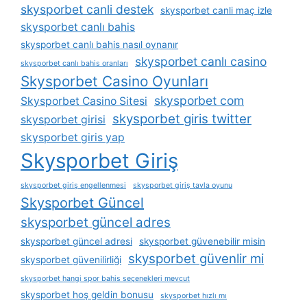
skysporbet canli destek
skysporbet canli maç izle
skysporbet canlı bahis
skysporbet canlı bahis nasıl oynanır
skysporbet canlı casino
skysporbet canlı bahis oranları
Skysporbet Casino Oyunları
skysporbet com
Skysporbet Casino Sitesi
skysporbet giris twitter
skysporbet girisi
skysporbet giris yap
Skysporbet Giriş
skysporbet giriş engellenmesi
skysporbet giriş tavla oyunu
Skysporbet Güncel
skysporbet güncel adres
skysporbet güncel adresi
skysporbet güvenebilir misin
skysporbet güvenlir mi
skysporbet güvenilirliği
skysporbet hangi spor bahis seçenekleri mevcut
skysporbet hoş geldin bonusu
skysporbet hızlı mı