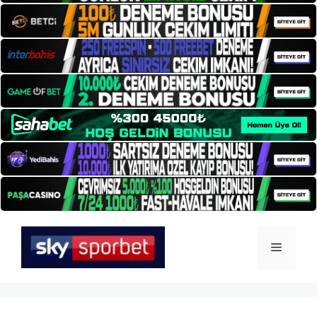
İçeriğe
atla
Menü