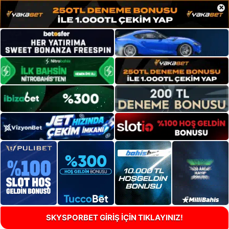
×
SKYSPORBET GİRİŞ İÇİN TIKLAYINIZ!