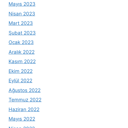
Mayıs 2023
Nisan 2023
Mart 2023
Şubat 2023
Ocak 2023
Aralık 2022
Kasım 2022
Ekim 2022
Eylül 2022
Ağustos 2022
Temmuz 2022
Haziran 2022
Mayıs 2022