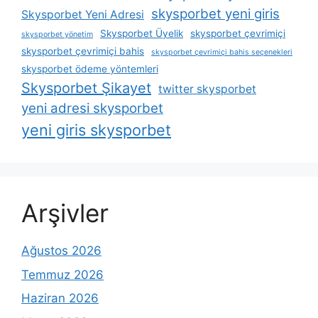
skysporbet yeni giris
Skysporbet Yeni Adresi
Skysporbet Üyelik
skysporbet çevrimiçi
skysporbet yönetim
skysporbet çevrimiçi bahis
skysporbet çevrimiçi bahis seçenekleri
skysporbet ödeme yöntemleri
Skysporbet Şikayet
twitter skysporbet
yeni adresi skysporbet
yeni giris skysporbet
Arşivler
Ağustos 2026
Temmuz 2026
Haziran 2026