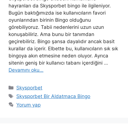
hayranları da Skysporbet bingo ile ilgileniyor.
Bugün baktığımızda ise kullanıcıların favori
oyunlarından birinin Bingo olduğunu
görebiliyoruz. Tabii nedenlerini uzun uzun
konuşabiliriz. Ama bunu bir tanımdan
geçirebiliriz. Bingo şansa dayalıdır ancak basit
kurallar da içerir. Elbette bu, kullanıcıların sık sık
bingoya akın etmesine neden oluyor. Ayrıca
sitenin geniş bir kullanıcı tabanı içerdiğini …
Devamını oku…
Kategoriler
Skysporbet
Etiketler
Skysporbet Bir Aldatmaca Bingo
Yorum yap