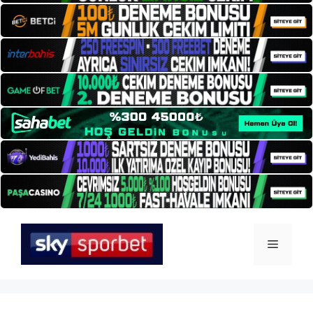
İçeriğe
atla
Menü