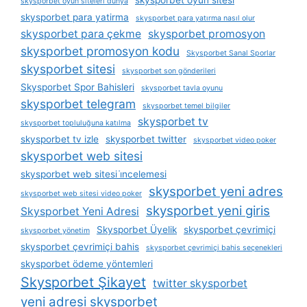
skysporbet oyun siteleri dünya
skysporbet para yatirma
skysporbet para yatırma nasıl olur
skysporbet para çekme
skysporbet promosyon
skysporbet promosyon kodu
Skysporbet Sanal Sporlar
skysporbet sitesi
skysporbet son gönderileri
Skysporbet Spor Bahisleri
skysporbet tavla oyunu
skysporbet telegram
skysporbet temel bilgiler
skysporbet tv
skysporbet topluluğuna katılma
skysporbet tv izle
skysporbet twitter
skysporbet video poker
skysporbet web sitesi
skysporbet web sitesi i̇ncelemesi
skysporbet yeni adres
skysporbet web sitesi video poker
skysporbet yeni giris
Skysporbet Yeni Adresi
Skysporbet Üyelik
skysporbet çevrimiçi
skysporbet yönetim
skysporbet çevrimiçi bahis
skysporbet çevrimiçi bahis seçenekleri
skysporbet ödeme yöntemleri
Skysporbet Şikayet
twitter skysporbet
yeni adresi skysporbet