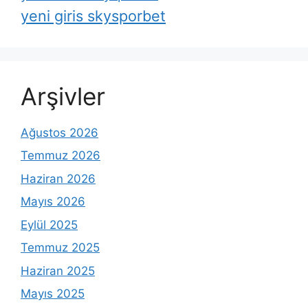
yeni giris skysporbet
Arşivler
Ağustos 2026
Temmuz 2026
Haziran 2026
Mayıs 2026
Eylül 2025
Temmuz 2025
Haziran 2025
Mayıs 2025