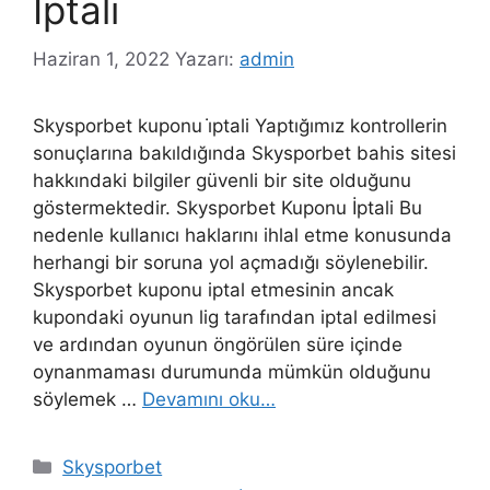
İptali
Haziran 1, 2022
Yazarı:
admin
Skysporbet kuponu i̇ptali Yaptığımız kontrollerin
sonuçlarına bakıldığında Skysporbet bahis sitesi
hakkındaki bilgiler güvenli bir site olduğunu
göstermektedir. Skysporbet Kuponu İptali Bu
nedenle kullanıcı haklarını ihlal etme konusunda
herhangi bir soruna yol açmadığı söylenebilir.
Skysporbet kuponu iptal etmesinin ancak
kupondaki oyunun lig tarafından iptal edilmesi
ve ardından oyunun öngörülen süre içinde
oynanmaması durumunda mümkün olduğunu
söylemek …
Devamını oku…
Kategoriler
Skysporbet