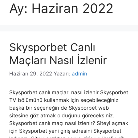
Ay:
Haziran 2022
Skysporbet Canlı
Maçları Nasıl İzlenir
Haziran 29, 2022
Yazarı:
admin
Skysporbet canlı maçları nasıl izlenir Skysporbet
TV bölümünü kullanmak için seçebileceğiniz
başka bir seçeneğin de Skysporbet web
sitesine göz atmak olduğunu göreceksiniz.
Skysporbet canlı maçı nasıl izlenir? Siteyi açmak
için Skysporbet yeni giriş adresini Skysporbet