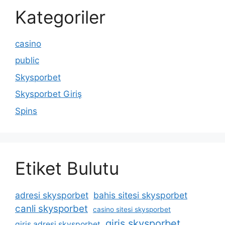
Kategoriler
casino
public
Skysporbet
Skysporbet Giriş
Spins
Etiket Bulutu
adresi skysporbet
bahis sitesi skysporbet
canli skysporbet
casino sitesi skysporbet
giris skysporbet
giris adresi skysporbet