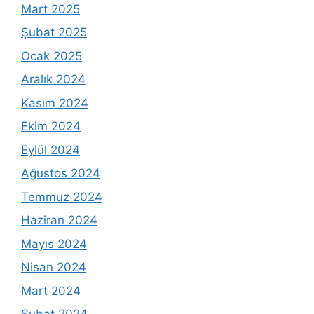
Mart 2025
Şubat 2025
Ocak 2025
Aralık 2024
Kasım 2024
Ekim 2024
Eylül 2024
Ağustos 2024
Temmuz 2024
Haziran 2024
Mayıs 2024
Nisan 2024
Mart 2024