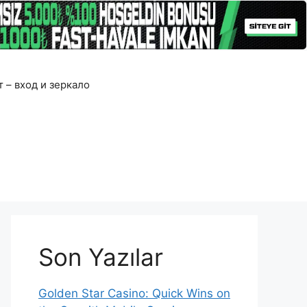
 – вход и зеркало
Son Yazılar
Golden Star Casino: Quick Wins on