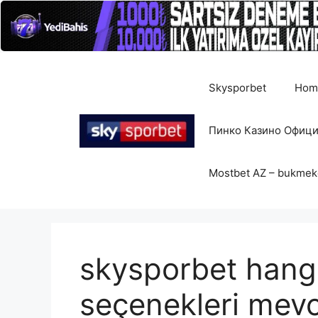
İçeriğe
atla
Skysporbet
Hom
Пинко Казино Официа
Mostbet AZ – bukmeke
skysporbet hangi
seçenekleri mev