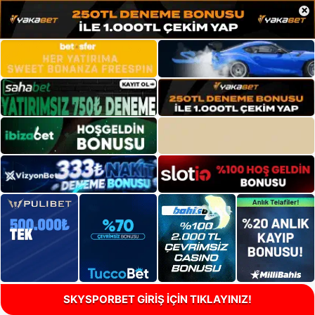
×
SKYSPORBET GİRİŞ İÇİN TIKLAYINIZ!