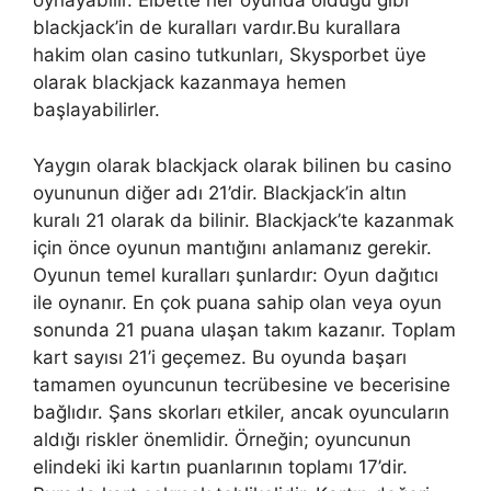
oynayabilir. Elbette her oyunda olduğu gibi
blackjack’in de kuralları vardır.Bu kurallara
hakim olan casino tutkunları, Skysporbet üye
olarak blackjack kazanmaya hemen
başlayabilirler.
Yaygın olarak blackjack olarak bilinen bu casino
oyununun diğer adı 21’dir. Blackjack’in altın
kuralı 21 olarak da bilinir. Blackjack’te kazanmak
için önce oyunun mantığını anlamanız gerekir.
Oyunun temel kuralları şunlardır: Oyun dağıtıcı
ile oynanır. En çok puana sahip olan veya oyun
sonunda 21 puana ulaşan takım kazanır. Toplam
kart sayısı 21’i geçemez. Bu oyunda başarı
tamamen oyuncunun tecrübesine ve becerisine
bağlıdır. Şans skorları etkiler, ancak oyuncuların
aldığı riskler önemlidir. Örneğin; oyuncunun
elindeki iki kartın puanlarının toplamı 17’dir.