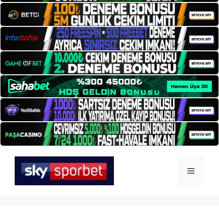
İçeriğe
atla
Menü