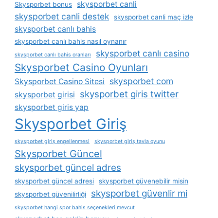
skysporbet canli
Skysporbet bonus
skysporbet canli destek
skysporbet canli maç izle
skysporbet canlı bahis
skysporbet canlı bahis nasıl oynanır
skysporbet canlı casino
skysporbet canlı bahis oranları
Skysporbet Casino Oyunları
skysporbet com
Skysporbet Casino Sitesi
skysporbet giris twitter
skysporbet girisi
skysporbet giris yap
Skysporbet Giriş
skysporbet giriş engellenmesi
skysporbet giriş tavla oyunu
Skysporbet Güncel
skysporbet güncel adres
skysporbet güncel adresi
skysporbet güvenebilir misin
skysporbet güvenlir mi
skysporbet güvenilirliği
skysporbet hangi spor bahis seçenekleri mevcut