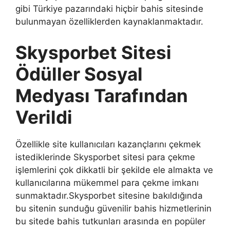
gibi Türkiye pazarındaki hiçbir bahis sitesinde
bulunmayan özelliklerden kaynaklanmaktadır.
Skysporbet Sitesi
Ödüller Sosyal
Medyası Tarafından
Verildi
Özellikle site kullanıcıları kazançlarını çekmek
istediklerinde Skysporbet sitesi para çekme
işlemlerini çok dikkatli bir şekilde ele almakta ve
kullanıcılarına mükemmel para çekme imkanı
sunmaktadır.Skysporbet sitesine bakıldığında
bu sitenin sunduğu güvenilir bahis hizmetlerinin
bu sitede bahis tutkunları arasında en popüler