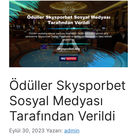
Ödüller Skysporbet
Sosyal Medyası
Tarafından Verildi
Eylül 30, 2023
Yazarı:
admin