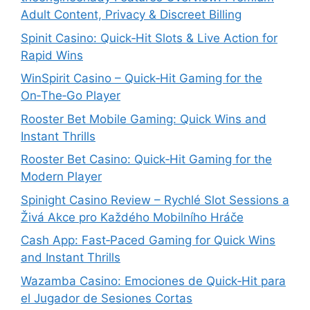
Adult Content, Privacy & Discreet Billing
Spinit Casino: Quick‑Hit Slots & Live Action for
Rapid Wins
WinSpirit Casino – Quick‑Hit Gaming for the
On‑The‑Go Player
Rooster Bet Mobile Gaming: Quick Wins and
Instant Thrills
Rooster Bet Casino: Quick‑Hit Gaming for the
Modern Player
Spinight Casino Review – Rychlé Slot Sessions a
Živá Akce pro Každého Mobilního Hráče
Cash App: Fast‑Paced Gaming for Quick Wins
and Instant Thrills
Wazamba Casino: Emociones de Quick‑Hit para
el Jugador de Sesiones Cortas