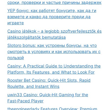
сроки, проверки и частые причины задержек
YEP бонус: как работят бонусите, как да ги
вземете и какво да проверите преди да
играете
Casino játékok – a legjobb szoftverfejlesztők és
játékszolgáltatók bemutatása
Slotoro bonus: как устроены бонусы, на что
смотреть в условиях и как использовать их с
пользой
Casiny: A Practical Guide to Understanding the
Platform, Its Features, and What to Look For
Rooster Bet Casino: Quick‑Hit Slots, Rapid
Roulette, and Instant Wins
uwin33 Casino: Quick‑Hit Gaming for the
Fast‑Paced Player
theengineerlady Features Overview: Premium