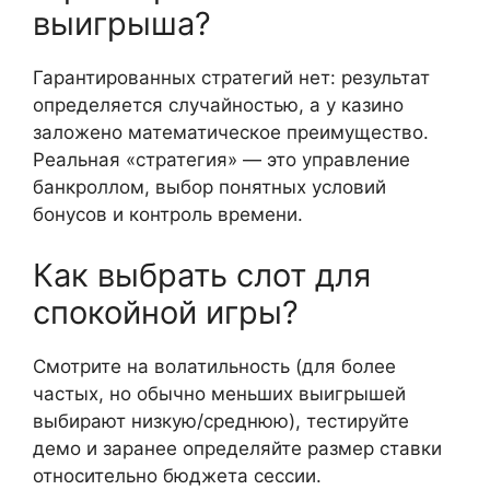
выигрыша?
Гарантированных стратегий нет: результат
определяется случайностью, а у казино
заложено математическое преимущество.
Реальная «стратегия» — это управление
банкроллом, выбор понятных условий
бонусов и контроль времени.
Как выбрать слот для
спокойной игры?
Смотрите на волатильность (для более
частых, но обычно меньших выигрышей
выбирают низкую/среднюю), тестируйте
демо и заранее определяйте размер ставки
относительно бюджета сессии.