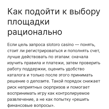
Как подойти к выбору
площадки
рационально
Если цель запроса slotoro casino — понять,
стоит ли регистрироваться и пополнять счет,
лучше действовать по этапам: сначала
изучить правила и платежи, затем проверить
работу поддержки, оценить удобство
каталога и только после этого принимать
решение о депозите. Такой порядок снижает
риск неприятных сюрпризов и помогает
воспринимать игру как контролируемое
развлечение, а не как попытку «решить
финансовые вопросы».