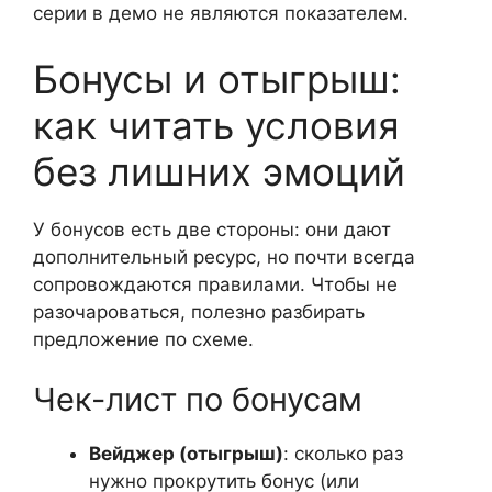
серии в демо не являются показателем.
Бонусы и отыгрыш:
как читать условия
без лишних эмоций
У бонусов есть две стороны: они дают
дополнительный ресурс, но почти всегда
сопровождаются правилами. Чтобы не
разочароваться, полезно разбирать
предложение по схеме.
Чек-лист по бонусам
Вейджер (отыгрыш)
: сколько раз
нужно прокрутить бонус (или