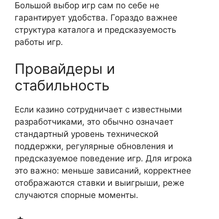
Большой выбор игр сам по себе не
гарантирует удобства. Гораздо важнее
структура каталога и предсказуемость
работы игр.
Провайдеры и
стабильность
Если казино сотрудничает с известными
разработчиками, это обычно означает
стандартный уровень технической
поддержки, регулярные обновления и
предсказуемое поведение игр. Для игрока
это важно: меньше зависаний, корректнее
отображаются ставки и выигрыши, реже
случаются спорные моменты.