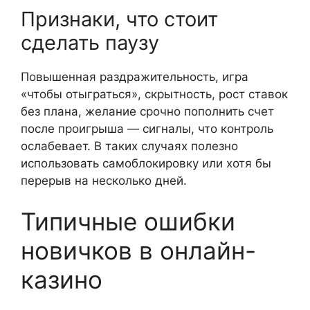
Признаки, что стоит
сделать паузу
Повышенная раздражительность, игра
«чтобы отыграться», скрытность, рост ставок
без плана, желание срочно пополнить счет
после проигрыша — сигналы, что контроль
ослабевает. В таких случаях полезно
использовать самоблокировку или хотя бы
перерыв на несколько дней.
Типичные ошибки
новичков в онлайн-
казино