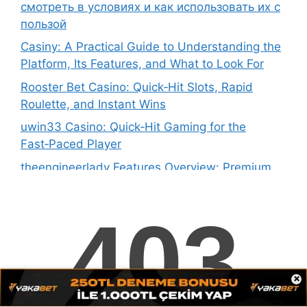
смотреть в условиях и как использовать их с
пользой
Casiny: A Practical Guide to Understanding the
Platform, Its Features, and What to Look For
Rooster Bet Casino: Quick‑Hit Slots, Rapid
Roulette, and Instant Wins
uwin33 Casino: Quick‑Hit Gaming for the
Fast‑Paced Player
theengineerlady Features Overview: Premium
Adult Content, Privacy & Discreet Billing
Spinit Casino: Quick‑Hit Slots & Live Action for
Rapid Wins
WinSpirit Casino – Quick‑Hit Gaming for the
On‑The‑Go Player
×
Rooster Bet Mobile Gaming: Quick Wins and
Instant Thrills