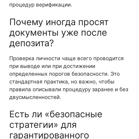
процедур верификации.
Почему иногда просят
документы уже после
депозита?
Проверка личности чаще всего проводится
при выводе или при достижении
определенных порогов безопасности. Это
стандартная практика, но важно, чтобы
правила описывали процедуру заранее и без
двусмысленностей.
Есть ли «безопасные
стратегии» для
гарантированного