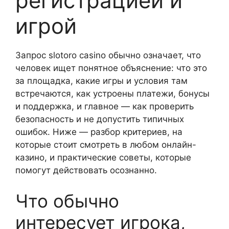
регистрацией и
игрой
Запрос slotoro casino обычно означает, что
человек ищет понятное объяснение: что это
за площадка, какие игры и условия там
встречаются, как устроены платежи, бонусы
и поддержка, и главное — как проверить
безопасность и не допустить типичных
ошибок. Ниже — разбор критериев, на
которые стоит смотреть в любом онлайн-
казино, и практические советы, которые
помогут действовать осознанно.
Что обычно
интересует игрока,