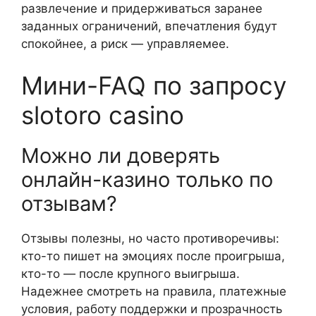
развлечение и придерживаться заранее
заданных ограничений, впечатления будут
спокойнее, а риск — управляемее.
Мини-FAQ по запросу
slotoro casino
Можно ли доверять
онлайн-казино только по
отзывам?
Отзывы полезны, но часто противоречивы:
кто-то пишет на эмоциях после проигрыша,
кто-то — после крупного выигрыша.
Надежнее смотреть на правила, платежные
условия, работу поддержки и прозрачность