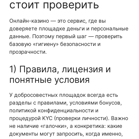
стоит проверить
Онлайн-казино — это сервис, где вы
доверяете площадке деньги и персональные
данные. Поэтому первый шаг — проверить
базовую «гигиену» безопасности и
прозрачности.
1) Правила, лицензия и
понятные условия
У добросовестных площадок всегда есть
разделы с правилами, условиями бонусов,
политикой конфиденциальности и
процедурой KYC (проверки личности). Важно
не наличие «галочки», а конкретика: какие
документы могут запросить, когда именно,