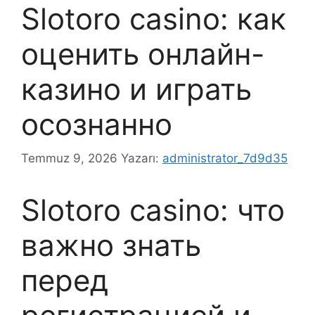
Slotoro casino: как
оценить онлайн-
казино и играть
осознанно
Temmuz 9, 2026
Yazarı:
administrator_7d9d35
Slotoro casino: что
важно знать
перед