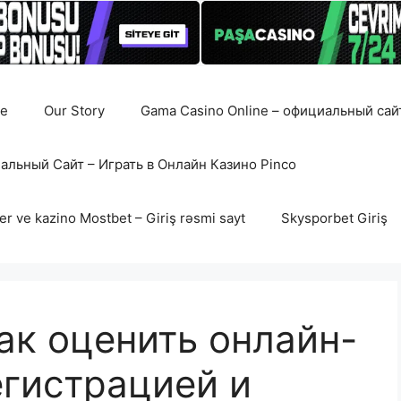
e
Our Story
Gama Casino Online – официальный сайт
льный Сайт – Играть в Онлайн Казино Pinco
r ve kazino Mostbet – Giriş rəsmi sayt
Skysporbet Giriş
как оценить онлайн-
егистрацией и