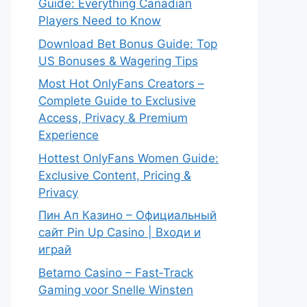
Guide: Everything Canadian
Players Need to Know
Download Bet Bonus Guide: Top
US Bonuses & Wagering Tips
Most Hot OnlyFans Creators –
Complete Guide to Exclusive
Access, Privacy & Premium
Experience
Hottest OnlyFans Women Guide:
Exclusive Content, Pricing &
Privacy
Пин Ап Казино – Официальный
сайт Pin Up Casino | Входи и
играй
Betamo Casino – Fast‑Track
Gaming voor Snelle Winsten