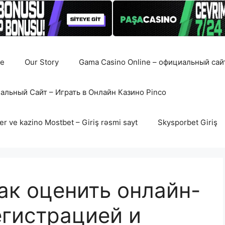
e
Our Story
Gama Casino Online – официальный сайт
льный Сайт – Играть в Онлайн Казино Pinco
r ve kazino Mostbet – Giriş rəsmi sayt
Skysporbet Giriş
как оценить онлайн-
егистрацией и