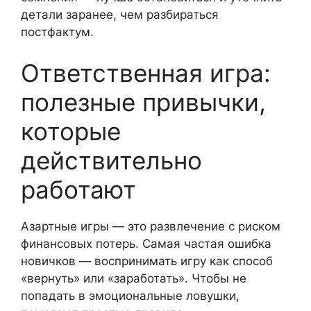
детали заранее, чем разбираться
постфактум.
Ответственная игра:
полезные привычки,
которые
действительно
работают
Азартные игры — это развлечение с риском
финансовых потерь. Самая частая ошибка
новичков — воспринимать игру как способ
«вернуть» или «заработать». Чтобы не
попадать в эмоциональные ловушки,