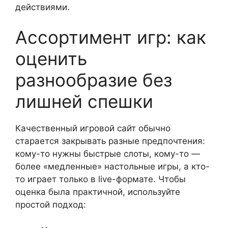
действиями.
Ассортимент игр: как
оценить
разнообразие без
лишней спешки
Качественный игровой сайт обычно
старается закрывать разные предпочтения:
кому-то нужны быстрые слоты, кому-то —
более «медленные» настольные игры, а кто-
то играет только в live-формате. Чтобы
оценка была практичной, используйте
простой подход: