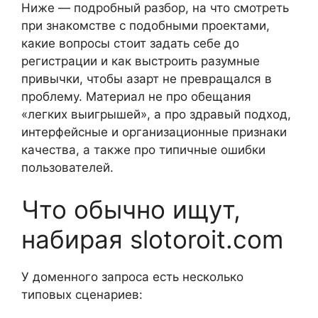
Ниже — подробный разбор, на что смотреть
при знакомстве с подобными проектами,
какие вопросы стоит задать себе до
регистрации и как выстроить разумные
привычки, чтобы азарт не превращался в
проблему. Материал не про обещания
«легких выигрышей», а про здравый подход,
интерфейсные и организационные признаки
качества, а также про типичные ошибки
пользователей.
Что обычно ищут,
набирая slotoroit.com
У доменного запроса есть несколько
типовых сценариев: