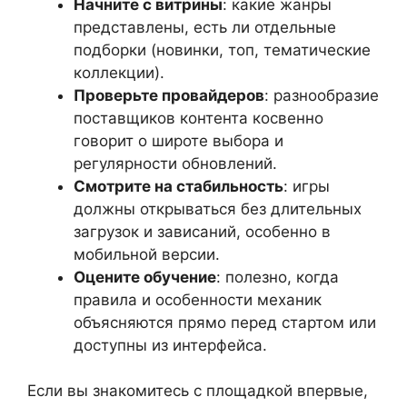
Начните с витрины
: какие жанры
представлены, есть ли отдельные
подборки (новинки, топ, тематические
коллекции).
Проверьте провайдеров
: разнообразие
поставщиков контента косвенно
говорит о широте выбора и
регулярности обновлений.
Смотрите на стабильность
: игры
должны открываться без длительных
загрузок и зависаний, особенно в
мобильной версии.
Оцените обучение
: полезно, когда
правила и особенности механик
объясняются прямо перед стартом или
доступны из интерфейса.
Если вы знакомитесь с площадкой впервые,