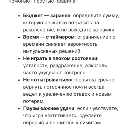
помогают простые правила:
Бюджет — заранее
: определите сумму,
которую не жалко потратить на
развлечение, и не выходите за рамки.
Время — с таймером
: ограничение по
времени снижает вероятность
импульсивных решений.
Не играть в плохом состоянии
:
усталость, раздражение, алкоголь
часто ухудшают контроль.
Не «отыгрываться»
: попытка срочно
вернуть потерянное почти всегда
ведет к увеличению ставок и новым
потерям.
Паузы важнее удачи
: если чувствуете,
что игра «затягивает», сделайте
перерыв и вернитесь к лимитам.