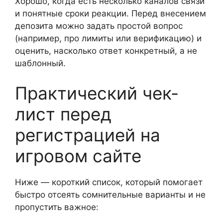
Хорошо, когда есть несколько каналов связи
и понятные сроки реакции. Перед внесением
депозита можно задать простой вопрос
(например, про лимиты или верификацию) и
оценить, насколько ответ конкретный, а не
шаблонный.
Практический чек-
лист перед
регистрацией на
игровом сайте
Ниже — короткий список, который помогает
быстро отсеять сомнительные варианты и не
пропустить важное: