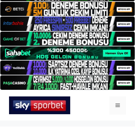
İçeriğe
atla
Menü