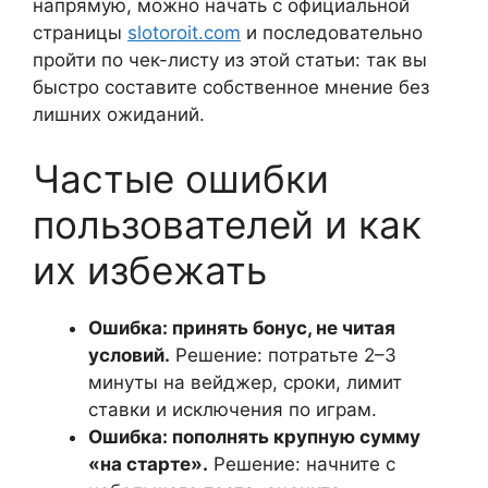
напрямую, можно начать с официальной
страницы
slotoroit.com
и последовательно
пройти по чек-листу из этой статьи: так вы
быстро составите собственное мнение без
лишних ожиданий.
Частые ошибки
пользователей и как
их избежать
Ошибка: принять бонус, не читая
условий.
Решение: потратьте 2–3
минуты на вейджер, сроки, лимит
ставки и исключения по играм.
Ошибка: пополнять крупную сумму
«на старте».
Решение: начните с