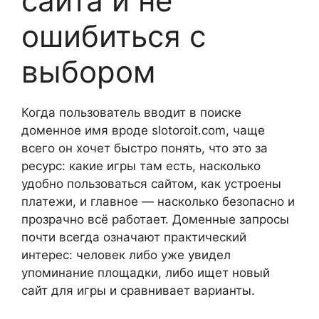
сайта и не
ошибиться с
выбором
Когда пользователь вводит в поиске
доменное имя вроде slotoroit.com, чаще
всего он хочет быстро понять, что это за
ресурс: какие игры там есть, насколько
удобно пользоваться сайтом, как устроены
платежи, и главное — насколько безопасно и
прозрачно всё работает. Доменные запросы
почти всегда означают практический
интерес: человек либо уже увидел
упоминание площадки, либо ищет новый
сайт для игры и сравнивает варианты.