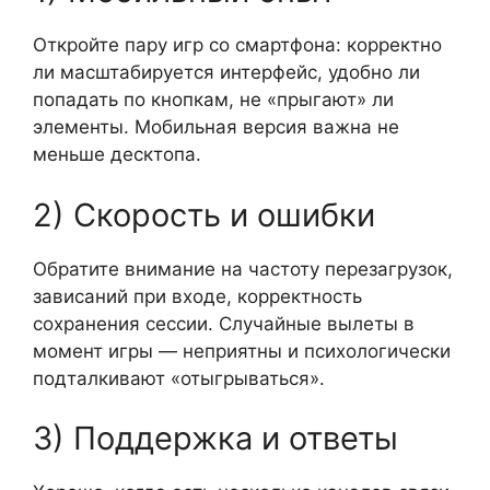
Откройте пару игр со смартфона: корректно
ли масштабируется интерфейс, удобно ли
попадать по кнопкам, не «прыгают» ли
элементы. Мобильная версия важна не
меньше десктопа.
2) Скорость и ошибки
Обратите внимание на частоту перезагрузок,
зависаний при входе, корректность
сохранения сессии. Случайные вылеты в
момент игры — неприятны и психологически
подталкивают «отыгрываться».
3) Поддержка и ответы