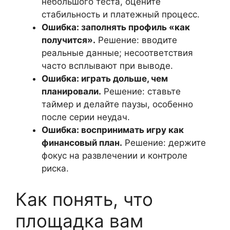
небольшого теста, оцените
стабильность и платежный процесс.
Ошибка: заполнять профиль «как
получится».
Решение: вводите
реальные данные; несоответствия
часто всплывают при выводе.
Ошибка: играть дольше, чем
планировали.
Решение: ставьте
таймер и делайте паузы, особенно
после серии неудач.
Ошибка: воспринимать игру как
финансовый план.
Решение: держите
фокус на развлечении и контроле
риска.
Как понять, что
площадка вам