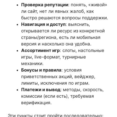
Проверка репутации
: понять, «живой»
ли сайт, нет ли явных жалоб, как
быстро решаются вопросы поддержки.
Навигация и доступ
: выяснить,
открывается ли ресурс из конкретной
страны/региона, есть ли мобильная
версия и насколько она удобна.
Ассортимент игр
: слоты, настольные
игры, live-формат, турнирные
механики.
Бонусы и правила
: условия
приветственных акций, вейджер,
лимиты, исключения по играм.
Платежи и вывод
: методы, скорость,
комиссии (если есть), требуемая
верификация.
Эти пункты стоит пройти последовательно: