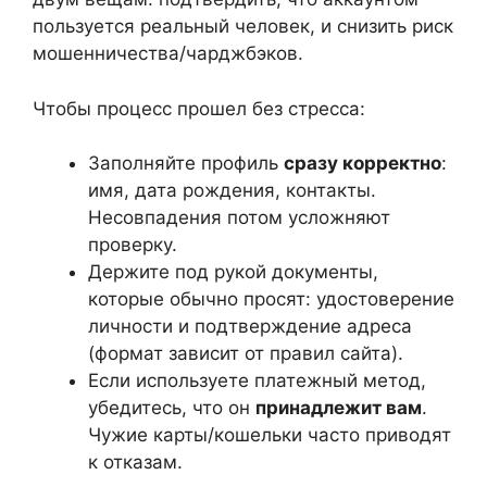
пользуется реальный человек, и снизить риск
мошенничества/чарджбэков.
Чтобы процесс прошел без стресса:
Заполняйте профиль
сразу корректно
:
имя, дата рождения, контакты.
Несовпадения потом усложняют
проверку.
Держите под рукой документы,
которые обычно просят: удостоверение
личности и подтверждение адреса
(формат зависит от правил сайта).
Если используете платежный метод,
убедитесь, что он
принадлежит вам
.
Чужие карты/кошельки часто приводят
к отказам.