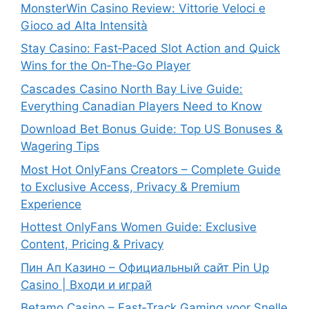
MonsterWin Casino Review: Vittorie Veloci e
Gioco ad Alta Intensità
Stay Casino: Fast‑Paced Slot Action and Quick
Wins for the On‑The‑Go Player
Cascades Casino North Bay Live Guide:
Everything Canadian Players Need to Know
Download Bet Bonus Guide: Top US Bonuses &
Wagering Tips
Most Hot OnlyFans Creators – Complete Guide
to Exclusive Access, Privacy & Premium
Experience
Hottest OnlyFans Women Guide: Exclusive
Content, Pricing & Privacy
Пин Ап Казино – Официальный сайт Pin Up
Casino | Входи и играй
Betamo Casino – Fast‑Track Gaming voor Snelle