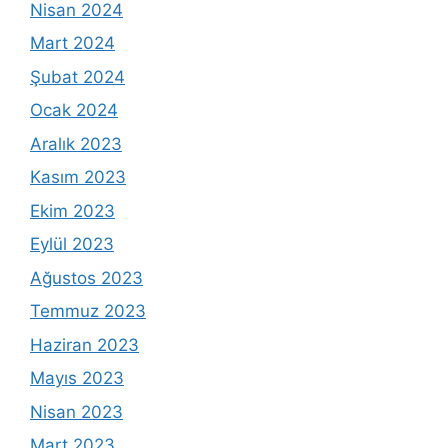
Nisan 2024
Mart 2024
Şubat 2024
Ocak 2024
Aralık 2023
Kasım 2023
Ekim 2023
Eylül 2023
Ağustos 2023
Temmuz 2023
Haziran 2023
Mayıs 2023
Nisan 2023
Mart 2023