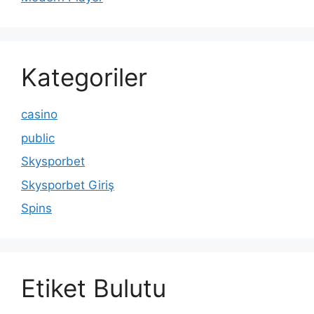
Kategoriler
casino
public
Skysporbet
Skysporbet Giriş
Spins
Etiket Bulutu