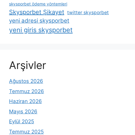
skysporbet ödeme yöntemleri
Skysporbet Şikayet
twitter skysporbet
yeni adresi skysporbet
yeni giris skysporbet
Arşivler
Ağustos 2026
Temmuz 2026
Haziran 2026
Mayıs 2026
Eylül 2025
Temmuz 2025