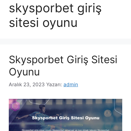
skysporbet giriş
sitesi oyunu
Skysporbet Giriş Sitesi
Oyunu
Aralık 23, 2023
Yazarı:
admin