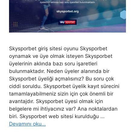
Skysporbet giriş sitesi oyunu Skysporbet
oynamak ve üye olmak isteyen Skysporbet
üyelerinin aklında bazı soru işaretleri
bulunmaktadır. Neden üyeler alanında bir
Skysporbet üyeliği açmalısınız? Bu soru çok
ciddi soruldu. Skysporbet üyelik kayıt sürecini
tamamlayabilmeniz sizin için çok önemli bir
avantajdır. Skysporbet üyesi olmak için
belgelere mi ihtiyacınız var? Ana noktalardan
biri. Skysporbet web sitesi kurulduğu …
Devamını oku…