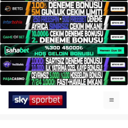
İçeriğe
atla
Menü