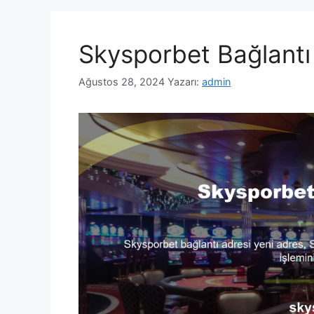
Skysporbet Bağlantı
Ağustos 28, 2024
Yazarı:
admin