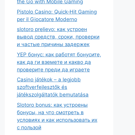
the Go with Mobile Gaming
Pistolo Casino: Quick‑Hit Gaming
per il Giocatore Moderno
slotoro prelievo: как устроен
вывод средств, сроки, проверки
и частые причины задержек
YEP бонус: как работят бонусите,
как да ги вземете и какво да
проверите преди да играете
Casino játékok – a legjobb
szoftverfejlesztők és
játékszolgáltatók bemutatása
Slotoro bonus: как устроены
бонусы, на что смотреть в
условиях и как использовать их
с пользой