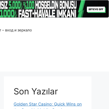
 – вход и зеркало
Son Yazılar
Golden Star Casino: Quick Wins on