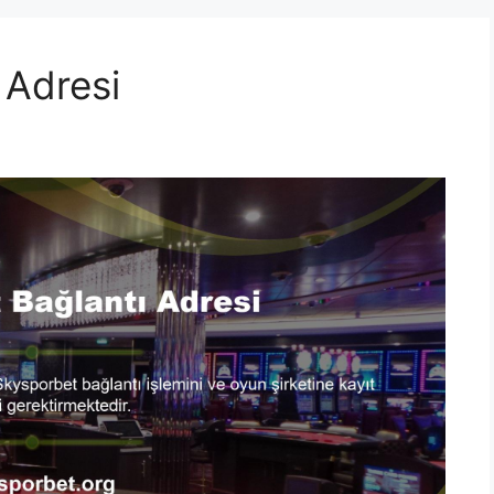
 Adresi