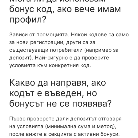
бонус код, ако вече имам
профил?
Зависи от промоцията. Някои кодове са само
за нови регистрации, други са за
съществуващи потребители (например за
депозит). Най-сигурно е да проверите
условията към конкретния код.
Какво да направя, ако
кодът е въведен, но
бонусът не се появява?
Първо проверете дали депозитът отговаря
на условията (минимална сума и метод),
после вижте в секцията с активни бонуси.