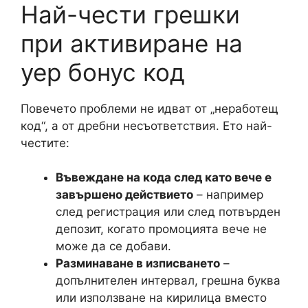
Най-чести грешки
при активиране на
yep бонус код
Повечето проблеми не идват от „неработещ
код“, а от дребни несъответствия. Ето най-
честите:
Въвеждане на кода след като вече е
завършено действието
– например
след регистрация или след потвърден
депозит, когато промоцията вече не
може да се добави.
Разминаване в изписването
–
допълнителен интервал, грешна буква
или използване на кирилица вместо