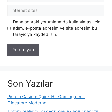
İnternet
sitesi
Daha sonraki yorumlarımda kullanılması için
adım, e-posta adresim ve site adresim bu
tarayıcıya kaydedilsin.
Son Yazılar
Pistolo Casino: Quick‑Hit Gaming per il
Giocatore Moderno
slotoro prelievo: как устроен вывод средств,