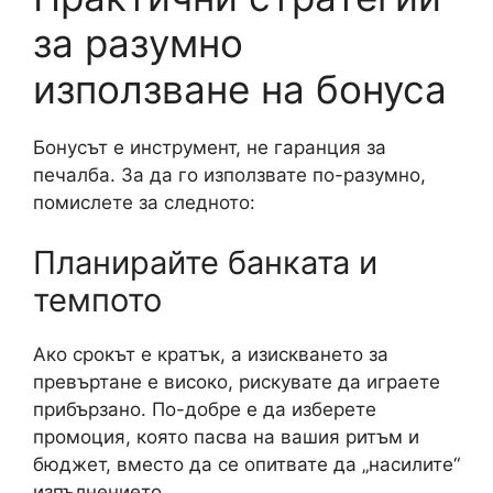
за разумно
използване на бонуса
Бонусът е инструмент, не гаранция за
печалба. За да го използвате по-разумно,
помислете за следното:
Планирайте банката и
темпото
Ако срокът е кратък, а изискването за
превъртане е високо, рискувате да играете
прибързано. По-добре е да изберете
промоция, която пасва на вашия ритъм и
бюджет, вместо да се опитвате да „насилите“
изпълнението.