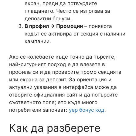
екран, преди да потвърдите
плащането. Често се използва за
депозитни бонуси.
В профил → Промоции
– понякога
кодът се активира от секция с налични
кампании.
Ако се колебаете къде точно да търсите,
най-сигурният подход е да влезете в
профила си и да проверите промо секцията
или екрана за депозит. За ориентация и
актуални указания в интерфейса може да
отворите официалния сайт и да потърсите
съответното поле; ето къде много
потребители започват:
yep бонус код
.
Как да разберете