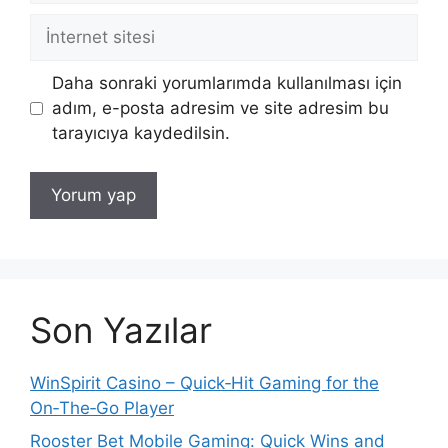
İnternet
sitesi
Daha sonraki yorumlarımda kullanılması için
adım, e-posta adresim ve site adresim bu
tarayıcıya kaydedilsin.
Son Yazılar
WinSpirit Casino – Quick‑Hit Gaming for the
On‑The‑Go Player
Rooster Bet Mobile Gaming: Quick Wins and