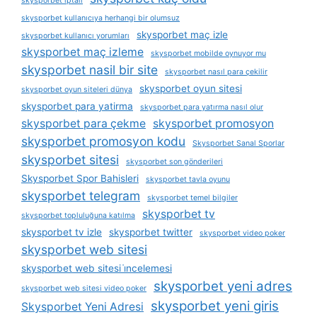
skysporbet i̇ptali
skysporbet kullanıcıya herhangi bir olumsuz
skysporbet maç izle
skysporbet kullanıcı yorumları
skysporbet maç izleme
skysporbet mobilde oynuyor mu
skysporbet nasil bir site
skysporbet nasıl para çekilir
skysporbet oyun sitesi
skysporbet oyun siteleri dünya
skysporbet para yatirma
skysporbet para yatırma nasıl olur
skysporbet para çekme
skysporbet promosyon
skysporbet promosyon kodu
Skysporbet Sanal Sporlar
skysporbet sitesi
skysporbet son gönderileri
Skysporbet Spor Bahisleri
skysporbet tavla oyunu
skysporbet telegram
skysporbet temel bilgiler
skysporbet tv
skysporbet topluluğuna katılma
skysporbet tv izle
skysporbet twitter
skysporbet video poker
skysporbet web sitesi
skysporbet web sitesi i̇ncelemesi
skysporbet yeni adres
skysporbet web sitesi video poker
skysporbet yeni giris
Skysporbet Yeni Adresi