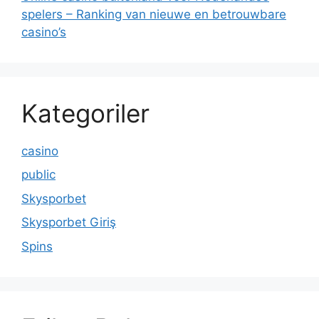
spelers – Ranking van nieuwe en betrouwbare
casino’s
Kategoriler
casino
public
Skysporbet
Skysporbet Giriş
Spins