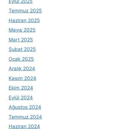
Eylül 2025
Temmuz 2025
Haziran 2025
Mayıs 2025
Mart 2025
Şubat 2025
Ocak 2025
Aralık 2024
Kasım 2024
Ekim 2024
Eylül 2024
Ağustos 2024
Temmuz 2024
Haziran 2024