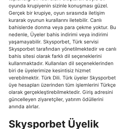
oyunda krupiyenin sizinle konuşması güzel.
Gerçek bir krupiye, oyun sırasında iletişim
kurarak oyunun kurallarını iletebilir. Canlı
bahislerde donma veya para çekme yoktur. Bu
nedenle, Üyeler bahis indirimi veya indirimi
yaşamayabilir. Skysporbet, Türk servisi
Skysporbet tarafından yönetilmektedir ve canlı
bahis sitesi olarak farklı dil seçeneklerini
kullanmaktadır. Kullanılan dil seçeneklerinden
biri de üyelerimize kesintisiz hizmet
verebilmektir. Türk Dili. Türk üyeler Skysporbet
üye hesapları üzerinden tüm işlemlerini Türkçe
olarak gerçekleştirebilmektedir. Giriş adresini
güncelleyen ziyaretçiler, yatırım ödüllerini
anında alırlar.
Skysporbet Üyelik