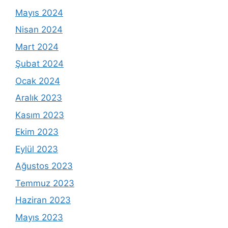
Mayıs 2024
Nisan 2024
Mart 2024
Şubat 2024
Ocak 2024
Aralık 2023
Kasım 2023
Ekim 2023
Eylül 2023
Ağustos 2023
Temmuz 2023
Haziran 2023
Mayıs 2023