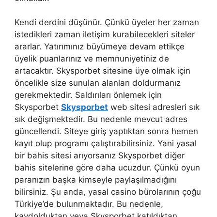
Kendi derdini düşünür. Çünkü üyeler her zaman
istedikleri zaman iletişim kurabilecekleri siteler
ararlar. Yatırımınız büyümeye devam ettikçe
üyelik puanlarınız ve memnuniyetiniz de
artacaktır. Skysporbet sitesine üye olmak için
öncelikle size sunulan alanları doldurmanız
gerekmektedir. Saldırıları önlemek için
Skysporbet
Skysporbet
web sitesi adresleri sık
sık değişmektedir. Bu nedenle mevcut adres
güncellendi. Siteye giriş yaptıktan sonra hemen
kayıt olup programı çalıştırabilirsiniz. Yani yasal
bir bahis sitesi arıyorsanız Skysporbet diğer
bahis sitelerine göre daha ucuzdur. Çünkü oyun
paranızın başka kimseyle paylaşılmadığını
bilirsiniz. Şu anda, yasal casino bürolarının çoğu
Türkiye’de bulunmaktadır. Bu nedenle,
kaydolduktan veya Skysporbet katıldıktan