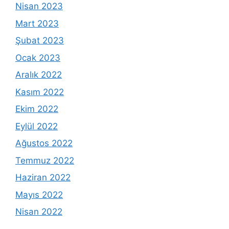
Nisan 2023
Mart 2023
Şubat 2023
Ocak 2023
Aralık 2022
Kasım 2022
Ekim 2022
Eylül 2022
Ağustos 2022
Temmuz 2022
Haziran 2022
Mayıs 2022
Nisan 2022