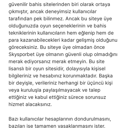
güvenilir bahis sitelerinden biri olarak ortaya
çıkmıştır, ancak deneyimsiz kullanıcılar
tarafından pek bilinmez. Ancak bu siteye üye
olduğunuzda oyun seçeneklerinin ve bahis
tekniklerinin kullanıcıların hem eğlenip hem de
para kazanabilecekleri kadar gelişmiş olduğunu
göreceksiniz. Bu siteye üye olmadan önce
Skysporbet üye olmanın güvenli olup olmadığını
merak ediyorsanız merak etmeyin. Bu site
lisanslı bir oyun sitesidir, dolayısıyla kişisel
bilgileriniz ve hesabınız korunmaktadır. Başka
bir deyişle, verileriniz herhangi bir üçüncü kişi
veya kuruluşla paylaşılmayacak ve talep
ettiğiniz ve kabul ettiğiniz sürece sorunsuz
hizmet alacaksınız.
Bazı kullanıcılar hesaplarının dondurulmasını,
bazıları ise tamamen yasaklanmasını ister.