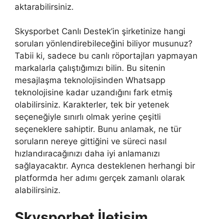
aktarabilirsiniz.
Skysporbet Canlı Destek’in şirketinize hangi
soruları yönlendirebileceğini biliyor musunuz?
Tabii ki, sadece bu canlı röportajları yapmayan
markalarla çalıştığımızı bilin. Bu sitenin
mesajlaşma teknolojisinden Whatsapp
teknolojisine kadar uzandığını fark etmiş
olabilirsiniz. Karakterler, tek bir yetenek
seçeneğiyle sınırlı olmak yerine çeşitli
seçeneklere sahiptir. Bunu anlamak, ne tür
soruların nereye gittiğini ve süreci nasıl
hızlandıracağınızı daha iyi anlamanızı
sağlayacaktır. Ayrıca desteklenen herhangi bir
platformda her adımı gerçek zamanlı olarak
alabilirsiniz.
Skysporbet İletişim