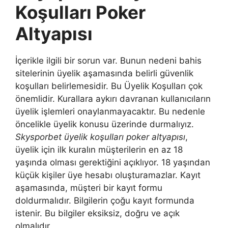
Koşulları Poker
Altyapısı
İçerikle ilgili bir sorun var. Bunun nedeni bahis
sitelerinin üyelik aşamasında belirli güvenlik
koşulları belirlemesidir. Bu Üyelik Koşulları çok
önemlidir. Kurallara aykırı davranan kullanıcıların
üyelik işlemleri onaylanmayacaktır. Bu nedenle
öncelikle üyelik konusu üzerinde durmalıyız.
Skysporbet üyelik koşulları poker altyapısı
,
üyelik için ilk kuralın müşterilerin en az 18
yaşında olması gerektiğini açıklıyor. 18 yaşından
küçük kişiler üye hesabı oluşturamazlar. Kayıt
aşamasında, müşteri bir kayıt formu
doldurmalıdır. Bilgilerin çoğu kayıt formunda
istenir. Bu bilgiler eksiksiz, doğru ve açık
olmalıdır.