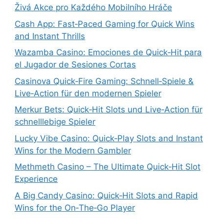
Živá Akce pro Každého Mobilního Hráče
Cash App: Fast‑Paced Gaming for Quick Wins
and Instant Thrills
Wazamba Casino: Emociones de Quick‑Hit para
el Jugador de Sesiones Cortas
Casinova Quick‑Fire Gaming: Schnell‑Spiele &
Live‑Action für den modernen Spieler
Merkur Bets: Quick‑Hit Slots und Live‑Action für
schnelllebige Spieler
Lucky Vibe Casino: Quick‑Play Slots and Instant
Wins for the Modern Gambler
Methmeth Casino – The Ultimate Quick‑Hit Slot
Experience
A Big Candy Casino: Quick‑Hit Slots and Rapid
Wins for the On‑The‑Go Player