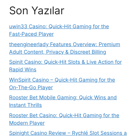
Son Yazılar
uwin33 Casino: Quick‑Hit Gaming for the
Fast‑Paced Player
theengineerlady Features Overview: Premium
Adult Content, Privacy & Discreet Billing
Spinit Casino: Quick‑Hit Slots & Live Action for
Rapid Wins
WinSpirit Casino – Quick‑Hit Gaming for the
On‑The‑Go Player
Rooster Bet Mobile Gaming: Quick Wins and
Instant Thrills
Rooster Bet Casino: Quick‑Hit Gaming for the
Modern Player
Spinight Casino Review – Rychlé Slot Sessions a