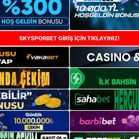
SKYSPORBET GİRİŞ İÇİN TIKLAYINIZ!