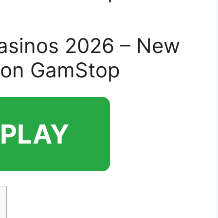
sinos 2026 – New
t on GamStop
PLAY