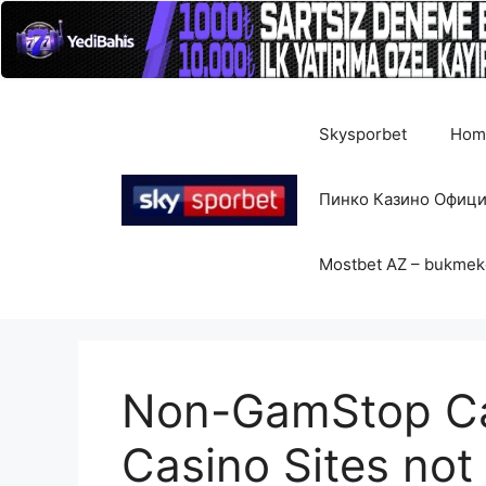
İçeriğe
atla
Skysporbet
Hom
Пинко Казино Официа
Mostbet AZ – bukmeke
Non-GamStop Ca
Casino Sites no