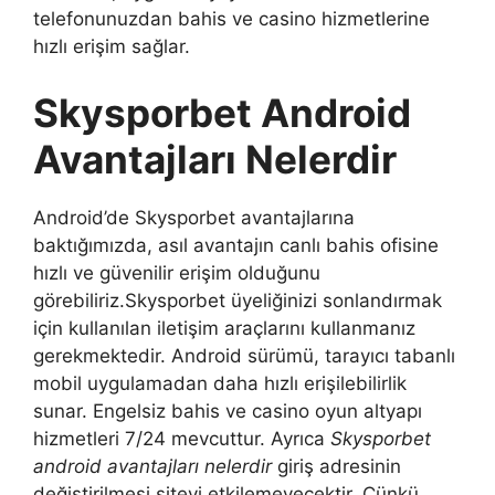
telefonunuzdan bahis ve casino hizmetlerine
hızlı erişim sağlar.
Skysporbet Android
Avantajları Nelerdir
Android’de Skysporbet avantajlarına
baktığımızda, asıl avantajın canlı bahis ofisine
hızlı ve güvenilir erişim olduğunu
görebiliriz.Skysporbet üyeliğinizi sonlandırmak
için kullanılan iletişim araçlarını kullanmanız
gerekmektedir. Android sürümü, tarayıcı tabanlı
mobil uygulamadan daha hızlı erişilebilirlik
sunar. Engelsiz bahis ve casino oyun altyapı
hizmetleri 7/24 mevcuttur. Ayrıca
Skysporbet
android avantajları nelerdir
giriş adresinin
değiştirilmesi siteyi etkilemeyecektir. Çünkü