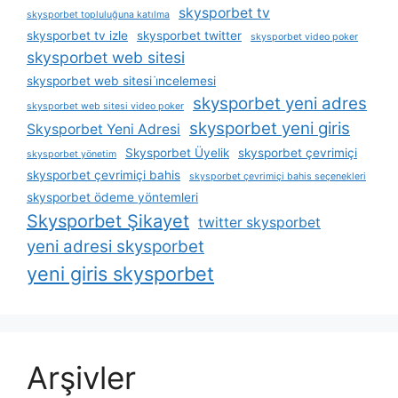
skysporbet tv
skysporbet topluluğuna katılma
skysporbet tv izle
skysporbet twitter
skysporbet video poker
skysporbet web sitesi
skysporbet web sitesi i̇ncelemesi
skysporbet yeni adres
skysporbet web sitesi video poker
skysporbet yeni giris
Skysporbet Yeni Adresi
Skysporbet Üyelik
skysporbet çevrimiçi
skysporbet yönetim
skysporbet çevrimiçi bahis
skysporbet çevrimiçi bahis seçenekleri
skysporbet ödeme yöntemleri
Skysporbet Şikayet
twitter skysporbet
yeni adresi skysporbet
yeni giris skysporbet
Arşivler