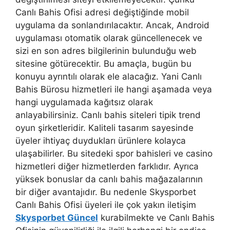
Canlı Bahis Ofisi adresi değiştiğinde mobil
uygulama da sonlandırılacaktır. Ancak, Android
uygulaması otomatik olarak güncellenecek ve
sizi en son adres bilgilerinin bulunduğu web
sitesine götürecektir. Bu amaçla, bugün bu
konuyu ayrıntılı olarak ele alacağız. Yani Canlı
Bahis Bürosu hizmetleri ile hangi aşamada veya
hangi uygulamada kağıtsız olarak
anlayabilirsiniz. Canlı bahis siteleri tipik trend
oyun şirketleridir. Kaliteli tasarım sayesinde
üyeler ihtiyaç duydukları ürünlere kolayca
ulaşabilirler. Bu sitedeki spor bahisleri ve casino
hizmetleri diğer hizmetlerden farklıdır. Ayrıca
yüksek bonuslar da canlı bahis mağazalarının
bir diğer avantajıdır. Bu nedenle Skysporbet
Canlı Bahis Ofisi üyeleri ile çok yakın iletişim
Skysporbet Güncel
kurabilmekte ve Canlı Bahis