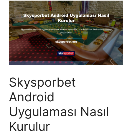
Skysporbet
Android
Uygulaması Nasıl
Kurulur