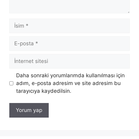
İsim
E-
posta
İnternet
sitesi
Daha sonraki yorumlarımda kullanılması için
adım, e-posta adresim ve site adresim bu
tarayıcıya kaydedilsin.