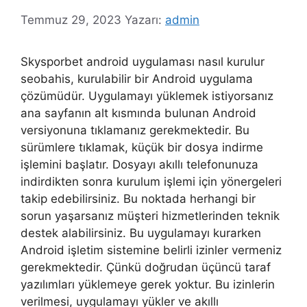
Temmuz 29, 2023
Yazarı:
admin
Skysporbet android uygulaması nasıl kurulur
seobahis, kurulabilir bir Android uygulama
çözümüdür. Uygulamayı yüklemek istiyorsanız
ana sayfanın alt kısmında bulunan Android
versiyonuna tıklamanız gerekmektedir. Bu
sürümlere tıklamak, küçük bir dosya indirme
işlemini başlatır. Dosyayı akıllı telefonunuza
indirdikten sonra kurulum işlemi için yönergeleri
takip edebilirsiniz. Bu noktada herhangi bir
sorun yaşarsanız müşteri hizmetlerinden teknik
destek alabilirsiniz. Bu uygulamayı kurarken
Android işletim sistemine belirli izinler vermeniz
gerekmektedir. Çünkü doğrudan üçüncü taraf
yazılımları yüklemeye gerek yoktur. Bu izinlerin
verilmesi, uygulamayı yükler ve akıllı