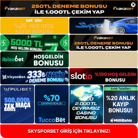
×
SKYSPORBET GİRİŞ İÇİN TIKLAYINIZ!