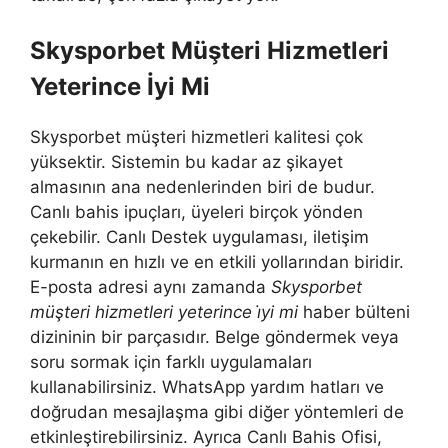
Skysporbet Müşteri Hizmetleri
Yeterince İyi Mi
Skysporbet müşteri hizmetleri kalitesi çok
yüksektir. Sistemin bu kadar az şikayet
almasının ana nedenlerinden biri de budur.
Canlı bahis ipuçları, üyeleri birçok yönden
çekebilir. Canlı Destek uygulaması, iletişim
kurmanın en hızlı ve en etkili yollarından biridir.
E-posta adresi aynı zamanda
Skysporbet
müşteri hizmetleri yeterince i̇yi mi
haber bülteni
dizininin bir parçasıdır. Belge göndermek veya
soru sormak için farklı uygulamaları
kullanabilirsiniz. WhatsApp yardım hatları ve
doğrudan mesajlaşma gibi diğer yöntemleri de
etkinleştirebilirsiniz. Ayrıca Canlı Bahis Ofisi,