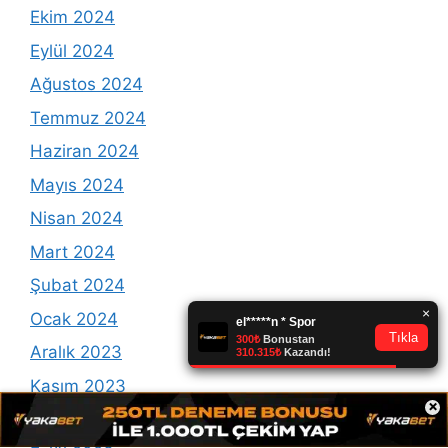
Ekim 2024
Eylül 2024
Ağustos 2024
Temmuz 2024
Haziran 2024
Mayıs 2024
Nisan 2024
Mart 2024
Şubat 2024
Ocak 2024
Aralık 2023
Kasım 2023
×
Ekim 2023