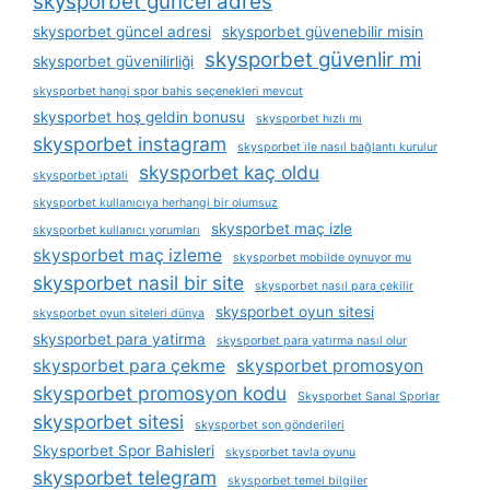
skysporbet güncel adres
skysporbet güncel adresi
skysporbet güvenebilir misin
skysporbet güvenlir mi
skysporbet güvenilirliği
skysporbet hangi spor bahis seçenekleri mevcut
skysporbet hoş geldin bonusu
skysporbet hızlı mı
skysporbet instagram
skysporbet i̇le nasıl bağlantı kurulur
skysporbet kaç oldu
skysporbet i̇ptali
skysporbet kullanıcıya herhangi bir olumsuz
skysporbet maç izle
skysporbet kullanıcı yorumları
skysporbet maç izleme
skysporbet mobilde oynuyor mu
skysporbet nasil bir site
skysporbet nasıl para çekilir
skysporbet oyun sitesi
skysporbet oyun siteleri dünya
skysporbet para yatirma
skysporbet para yatırma nasıl olur
skysporbet para çekme
skysporbet promosyon
skysporbet promosyon kodu
Skysporbet Sanal Sporlar
skysporbet sitesi
skysporbet son gönderileri
Skysporbet Spor Bahisleri
skysporbet tavla oyunu
skysporbet telegram
skysporbet temel bilgiler