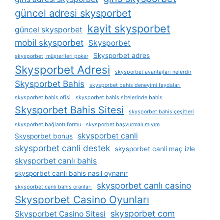
güncel adresi skysporbet
kayit skysporbet
güncel skysporbet
mobil skysporbet
Skysporbet
Skysporbet adres
skysporbet, müşterileri poker
Skysporbet Adresi
skysporbet avantajları nelerdir
Skysporbet Bahis
skysporbet bahis deneyimi faydaları
skysporbet bahis ofisi
skysporbet bahis sitelerinde bahis
Skysporbet Bahis Sitesi
skysporbet bahis çeşitleri
skysporbet bağlantı formu
skysporbet başvurmalı mıyım
skysporbet canli
Skysporbet bonus
skysporbet canli destek
skysporbet canli maç izle
skysporbet canlı bahis
skysporbet canlı bahis nasıl oynanır
skysporbet canlı casino
skysporbet canlı bahis oranları
Skysporbet Casino Oyunları
skysporbet com
Skysporbet Casino Sitesi