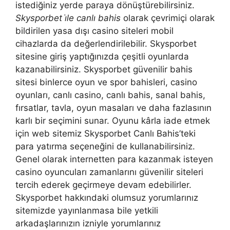
istediğiniz yerde paraya dönüştürebilirsiniz.
Skysporbet i̇le canlı bahis
olarak çevrimiçi olarak
bildirilen yasa dışı casino siteleri mobil
cihazlarda da değerlendirilebilir. Skysporbet
sitesine giriş yaptığınızda çeşitli oyunlarda
kazanabilirsiniz. Skysporbet güvenilir bahis
sitesi binlerce oyun ve spor bahisleri, casino
oyunları, canlı casino, canlı bahis, sanal bahis,
fırsatlar, tavla, oyun masaları ve daha fazlasının
karlı bir seçimini sunar. Oyunu kârla iade etmek
için web sitemiz Skysporbet Canlı Bahis’teki
para yatırma seçeneğini de kullanabilirsiniz.
Genel olarak internetten para kazanmak isteyen
casino oyuncuları zamanlarını güvenilir siteleri
tercih ederek geçirmeye devam edebilirler.
Skysporbet hakkındaki olumsuz yorumlarınız
sitemizde yayınlanmasa bile yetkili
arkadaşlarınızın izniyle yorumlarınız