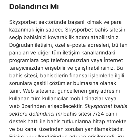
Dolandırıcı Mı
Skysporbet sektöründe başarılı olmak ve para
kazanmak için sadece Skysporbet bahis sitesini
seçip bahisinizi koyarak ilk adımı atabilirsiniz.
Doğrudan iletişim, özel e-posta adresleri, bülten
panoları ve diğer tüm iletişim kanallarındaki
programlara cep telefonunuzdan veya İnternet
tarayıcınızdan erişebilir ve çalıştırabilirsiniz. Bu
bahis sitesi, bahisçilerin finansal işlemlerle ilgili
sorunlara çeşitli çözümler bulmasına olanak
tanır. Web sitesine, güncellenen giriş adresini
kullanan tüm kullanıcılar mobil cihazlar veya
web üzerinden erişebilecektir.
Skysporbet bahis
sektörü dolandırıcı mı
bahis sitesi 7/24 canlı
destek hattı ile bahis tutkunlarına hitap etmekte
ve bu kanal üzerinden soruları yanıtlamaktadır.
Erişim engellendiğinden adrese erişilemedi. Bu