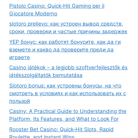
Pistolo Casino: Quick‑Hit Gaming per il
Giocatore Moderno
slotoro prelievo: как устроен вывод средств,
сроки, проверки и частые причины задержек
YEP бонус: как работят бонусите, как да ги
вземете и какво да проверите преди да
играете
Casino játékok – a legjobb szoftverfejlesztők és
játékszolgáltatók bemutatása
Slotoro bonus: как устроены бонусы, на что
смотреть в условиях и как использовать их с
пользой
Casiny: A Practical Guide to Understanding the
Platform, Its Features, and What to Look For
Rooster Bet Casino: Quick‑Hit Slots, Rapid
Roulette, and Instant Wins