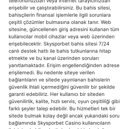
telefonunuzdan veya İnternet tarayıcınızdan
erişebilir ve çalıştırabilirsiniz. Bu bahis sitesi,
bahisçilerin finansal işlemlerle ilgili sorunlara
çeşitli çözümler bulmasına olanak tanır. Web
sitesine, güncellenen giriş adresini kullanan tüm
kullanıcılar mobil cihazlar veya web üzerinden
erişebilecektir. Skysporbet bahis sitesi 7/24
canlı destek hattı ile bahis tutkunlarına hitap
etmekte ve bu kanal üzerinden soruları
yanıtlamaktadır. Erişim engellendiğinden adrese
erişilemedi. Bu nedenle siteye verilen
bağlantıların ve sitede yayınlanan bahislerin
güvenlik ihlali içermediğini güvenilir bir şekilde
garanti edebiliriz. Her kullanıcı bir siteden
güvenilirlik, kalite, hızlı servis, oyun çeşitliliği gibi
farklı şeyler talep edebilir. Bu hizmetleri tek bir
sitede bulmak kolay değil ancak yukarıdaki soru
bağlamında Skysporbet Casino kullanıcıların