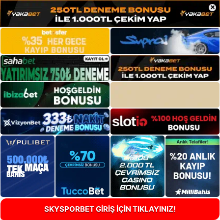
×
SKYSPORBET GİRİŞ İÇİN TIKLAYINIZ!