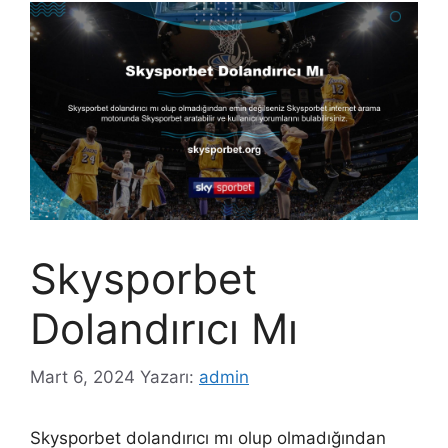
Skysporbet
Dolandırıcı Mı
Mart 6, 2024
Yazarı:
admin
Skysporbet dolandırıcı mı olup olmadığından