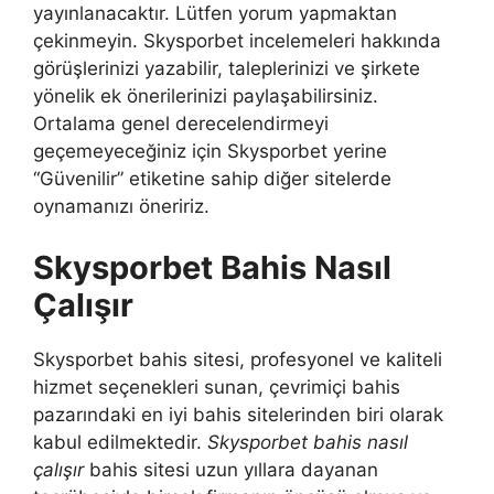
yayınlanacaktır. Lütfen yorum yapmaktan
çekinmeyin. Skysporbet incelemeleri hakkında
görüşlerinizi yazabilir, taleplerinizi ve şirkete
yönelik ek önerilerinizi paylaşabilirsiniz.
Ortalama genel derecelendirmeyi
geçemeyeceğiniz için Skysporbet yerine
“Güvenilir” etiketine sahip diğer sitelerde
oynamanızı öneririz.
Skysporbet Bahis Nasıl
Çalışır
Skysporbet bahis sitesi, profesyonel ve kaliteli
hizmet seçenekleri sunan, çevrimiçi bahis
pazarındaki en iyi bahis sitelerinden biri olarak
kabul edilmektedir.
Skysporbet bahis nasıl
çalışır
bahis sitesi uzun yıllara dayanan