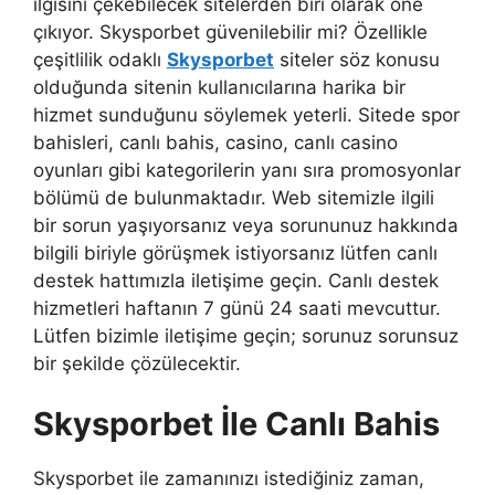
ilgisini çekebilecek sitelerden biri olarak öne
çıkıyor. Skysporbet güvenilebilir mi? Özellikle
çeşitlilik odaklı
Skysporbet
siteler söz konusu
olduğunda sitenin kullanıcılarına harika bir
hizmet sunduğunu söylemek yeterli. Sitede spor
bahisleri, canlı bahis, casino, canlı casino
oyunları gibi kategorilerin yanı sıra promosyonlar
bölümü de bulunmaktadır. Web sitemizle ilgili
bir sorun yaşıyorsanız veya sorununuz hakkında
bilgili biriyle görüşmek istiyorsanız lütfen canlı
destek hattımızla iletişime geçin. Canlı destek
hizmetleri haftanın 7 günü 24 saati mevcuttur.
Lütfen bizimle iletişime geçin; sorunuz sorunsuz
bir şekilde çözülecektir.
Skysporbet İle Canlı Bahis
Skysporbet ile zamanınızı istediğiniz zaman,