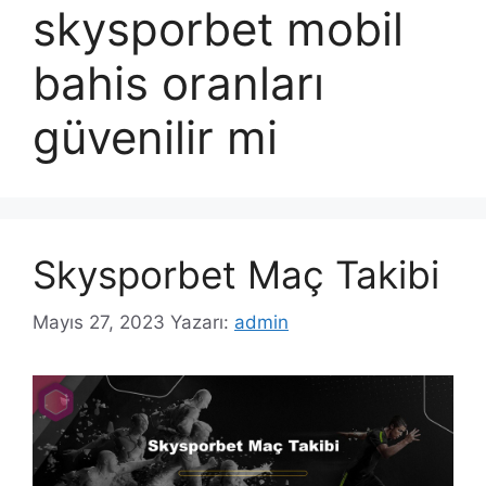
skysporbet mobil
bahis oranları
güvenilir mi
Skysporbet Maç Takibi
Mayıs 27, 2023
Yazarı:
admin