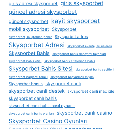
giris skysporbet
giris adresi skysporbet
güncel adresi skysporbet
kayit skysporbet
güncel skysporbet
mobil skysporbet
Skysporbet
Skysporbet adres
skysporbet, müşterileri poker
Skysporbet Adresi
skysporbet avantajları nelerdir
Skysporbet Bahis
skysporbet bahis deneyimi faydaları
skysporbet bahis ofisi
skysporbet bahis sitelerinde bahis
Skysporbet Bahis Sitesi
skysporbet bahis çeşitleri
skysporbet bağlantı formu
skysporbet başvurmalı mıyım
skysporbet canli
Skysporbet bonus
skysporbet canli destek
skysporbet canli maç izle
skysporbet canlı bahis
skysporbet canlı bahis nasıl oynanır
skysporbet canlı casino
skysporbet canlı bahis oranları
Skysporbet Casino Oyunları