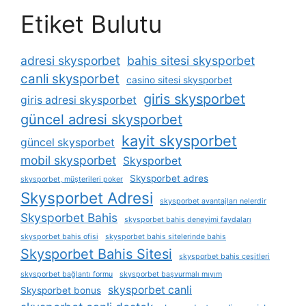
Etiket Bulutu
adresi skysporbet
bahis sitesi skysporbet
canli skysporbet
casino sitesi skysporbet
giris skysporbet
giris adresi skysporbet
güncel adresi skysporbet
kayit skysporbet
güncel skysporbet
mobil skysporbet
Skysporbet
Skysporbet adres
skysporbet, müşterileri poker
Skysporbet Adresi
skysporbet avantajları nelerdir
Skysporbet Bahis
skysporbet bahis deneyimi faydaları
skysporbet bahis ofisi
skysporbet bahis sitelerinde bahis
Skysporbet Bahis Sitesi
skysporbet bahis çeşitleri
skysporbet bağlantı formu
skysporbet başvurmalı mıyım
skysporbet canli
Skysporbet bonus