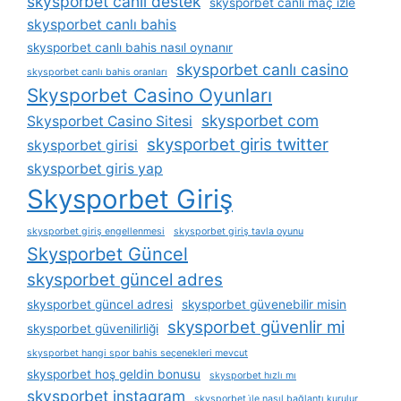
skysporbet canli destek
skysporbet canli maç izle
skysporbet canlı bahis
skysporbet canlı bahis nasıl oynanır
skysporbet canlı casino
skysporbet canlı bahis oranları
Skysporbet Casino Oyunları
skysporbet com
Skysporbet Casino Sitesi
skysporbet giris twitter
skysporbet girisi
skysporbet giris yap
Skysporbet Giriş
skysporbet giriş engellenmesi
skysporbet giriş tavla oyunu
Skysporbet Güncel
skysporbet güncel adres
skysporbet güncel adresi
skysporbet güvenebilir misin
skysporbet güvenlir mi
skysporbet güvenilirliği
skysporbet hangi spor bahis seçenekleri mevcut
skysporbet hoş geldin bonusu
skysporbet hızlı mı
skysporbet instagram
skysporbet i̇le nasıl bağlantı kurulur