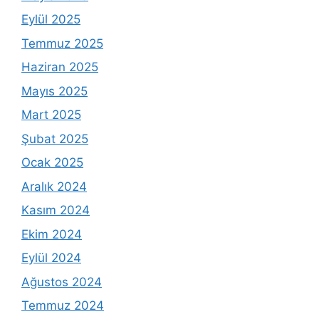
Eylül 2025
Temmuz 2025
Haziran 2025
Mayıs 2025
Mart 2025
Şubat 2025
Ocak 2025
Aralık 2024
Kasım 2024
Ekim 2024
Eylül 2024
Ağustos 2024
Temmuz 2024