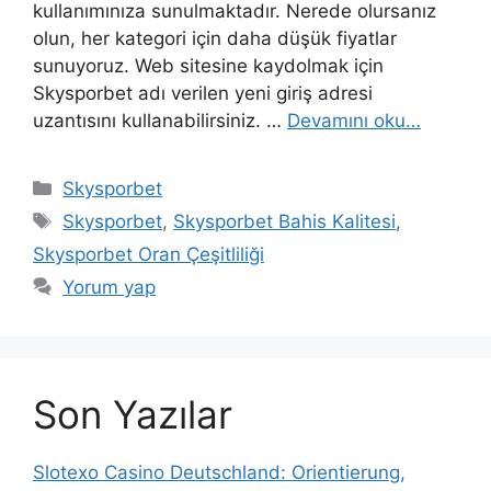
kullanımınıza sunulmaktadır. Nerede olursanız
olun, her kategori için daha düşük fiyatlar
sunuyoruz. Web sitesine kaydolmak için
Skysporbet adı verilen yeni giriş adresi
uzantısını kullanabilirsiniz. …
Devamını oku…
Kategoriler
Skysporbet
Etiketler
Skysporbet
,
Skysporbet Bahis Kalitesi
,
Skysporbet Oran Çeşitliliği
Yorum yap
Son Yazılar
Slotexo Casino Deutschland: Orientierung,